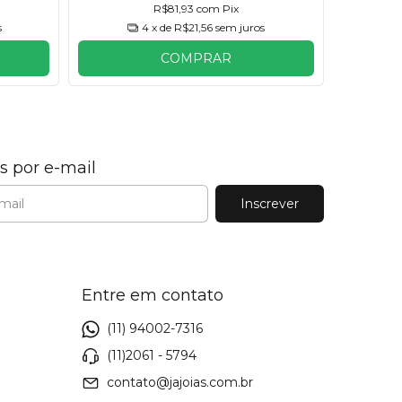
R$81,93
com
Pix
s
4
x de
R$21,56
sem juros
COMPRAR
s por e-mail
Entre em contato
(11) 94002-7316
(11)2061 - 5794
contato@jajoias.com.br