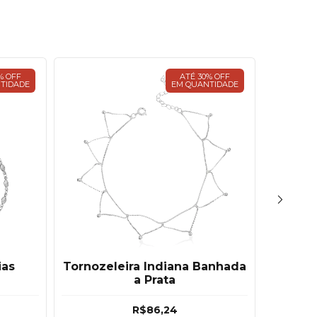
% OFF
ATÉ 30% OFF
TIDADE
EM QUANTIDADE
ias
Tornozeleira Indiana Banhada
Tor
a Prata
R$86,24