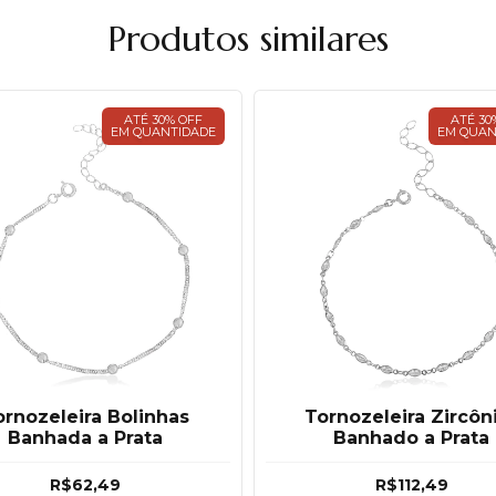
Produtos similares
ATÉ 30% OFF
ATÉ 30
EM QUANTIDADE
EM QUAN
ornozeleira Bolinhas
Tornozeleira Zircôn
Banhada a Prata
Banhado a Prata
R$62,49
R$112,49