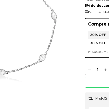
5% de desco
Ver mais detal
Compre 
20% OFF
30% OFF
(*) Não acumu
MEIOS 