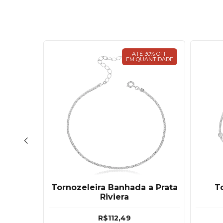
30% OFF
ATÉ 30% OFF
ANTIDADE
EM QUANTIDADE
a Prata
Tornozeleira Banhada a Prata
T
ada
Riviera
R$112,49