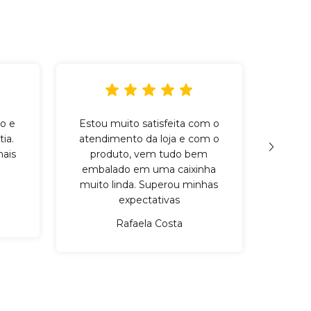
o e
Estou muito satisfeita com o
Incr
ia.
atendimento da loja e com o
qu
ais
produto, vem tudo bem
cuid
embalado em uma caixinha
mater
muito linda. Superou minhas
expectativas
Rafaela Costa