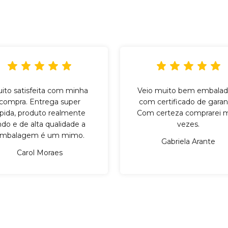
ito satisfeita com minha
Veio muito bem embalad
compra. Entrega super
com certificado de garant
ápida, produto realmente
Com certeza comprarei m
indo e de alta qualidade a
vezes.
mbalagem é um mimo.
Gabriela Arante
Carol Moraes