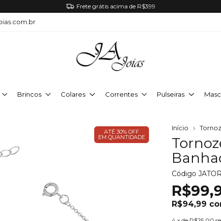
Frete grátis acima de R$399
oias.com.br
Brincos
Colares
Correntes
Pulseiras
Masc
Início
Tornoz
ATÉ 30% OFF
EM QUANTIDADE
Tornoze
Banhad
Código
JATO
R$99,
R$94,99
c
4
x de
R$25,00
s