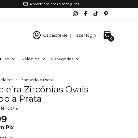
Parcele em até 6x sem juros
Cadastre-se
|
Fazer login
0
ulino
Relógios
Categorias
eleiras
Banhado a Prata
leira Zircônias Ovais
o a Prata
RNB0018
99
om
Pix
em juros