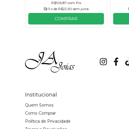
R$106,87
com
Pix
ros
5
x de
R$22,50
sem juros
COMPRAR
Institucional
Quem Somos
Como Comprar
Política de Privacidade