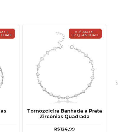
% OFF
ATÉ 30% OFF
TIDADE
EM QUANTIDADE
ias
Tornozeleira Banhada a Prata
Tor
Zircônias Quadrada
Color
R$124,99