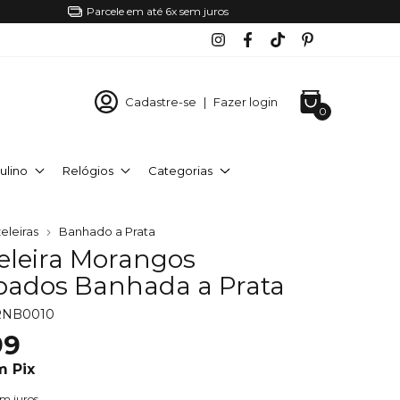
Parcele em até 6x sem juros
Cadastre-se
|
Fazer login
0
ulino
Relógios
Categorias
eleiras
Banhado a Prata
eleira Morangos
ados Banhada a Prata
RNB0010
99
m
Pix
em juros