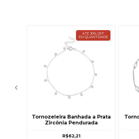
30% OFF
ATÉ 30% OFF
ANTIDADE
EM QUANTIDADE
nhas
Tornozeleira Banhada a Prata
Torno
a
Zircônia Pendurada
R$62,21