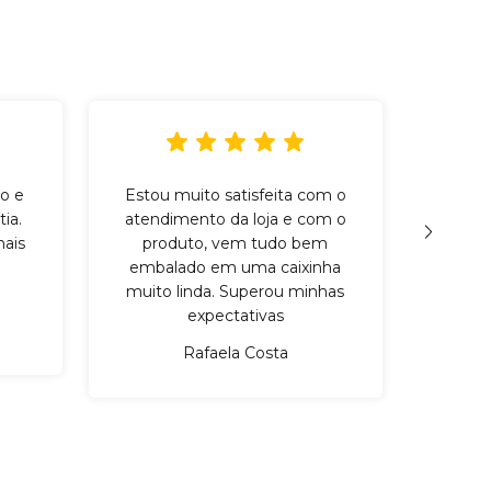
o e
Estou muito satisfeita com o
Incr
ia.
atendimento da loja e com o
qu
ais
produto, vem tudo bem
cuid
embalado em uma caixinha
mater
muito linda. Superou minhas
expectativas
Rafaela Costa