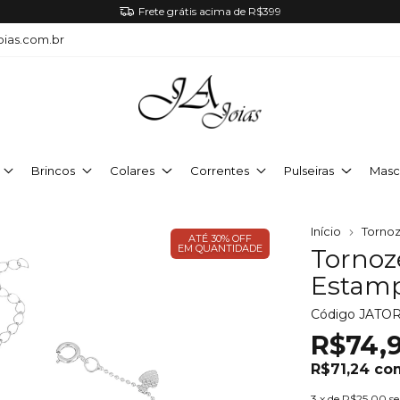
Frete grátis acima de R$399
oias.com.br
Brincos
Colares
Correntes
Pulseiras
Masc
Início
Tornoz
ATÉ 30% OFF
EM QUANTIDADE
Tornoz
Estamp
Código
JATO
R$74,
R$71,24
co
3
x de
R$25,00
s