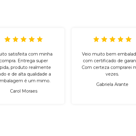
ito satisfeita com minha
Veio muito bem embalad
compra. Entrega super
com certificado de garant
ápida, produto realmente
Com certeza comprarei m
indo e de alta qualidade a
vezes.
mbalagem é um mimo.
Gabriela Arante
Carol Moraes