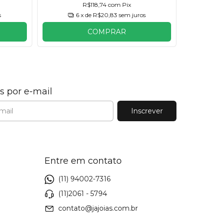
R$118,74
com
Pix
s
6
x de
R$20,83
sem juros
COMPRAR
s por e-mail
Entre em contato
(11) 94002-7316
(11)2061 - 5794
contato@jajoias.com.br