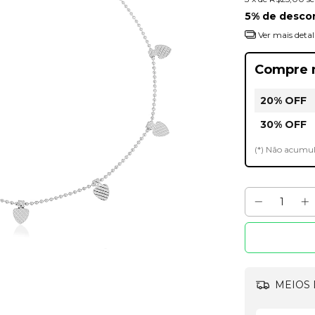
5% de desco
Ver mais detal
Compre 
20% OFF
30% OFF
(*) Não acumu
MEIOS 