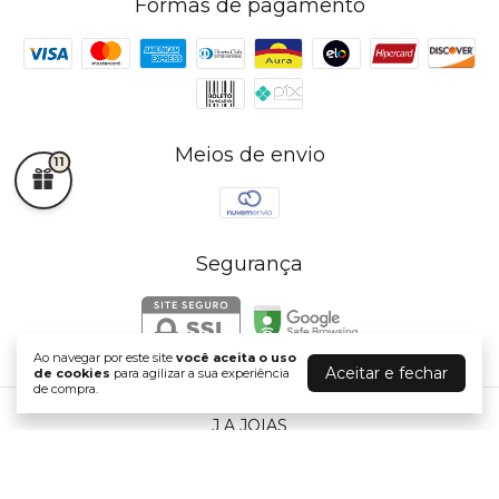
Formas de pagamento
Meios de envio
11
Segurança
Ao navegar por este site
você aceita o uso
Aceitar e fechar
de cookies
para agilizar a sua experiência
de compra.
J A JOIAS
©2026. J A JOIAS - 72765225000140. Todos os direitos reservados.