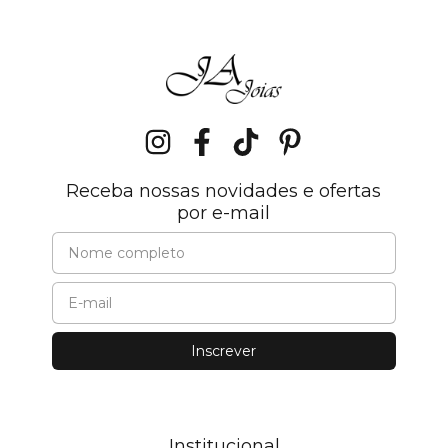
Receba nossas novidades e ofertas
por e-mail
Institucional