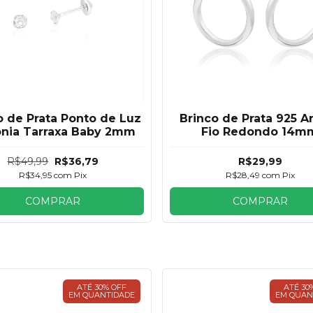
o de Prata Ponto de Luz
Brinco de Prata 925 A
ônia Tarraxa Baby 2mm
Fio Redondo 14m
R$49,99
R$36,79
R$29,99
R$34,95
com
Pix
R$28,49
com
Pix
COMPRAR
COMPRAR
ATÉ 30% OFF
ATÉ 30
EM QUANTIDADE
EM QUAN