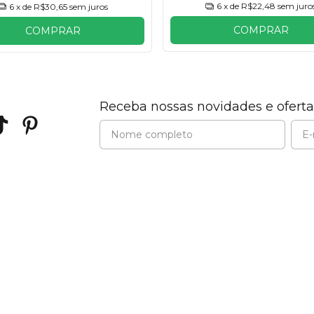
6
x de
R$22,48
sem juro
6
x de
R$30,65
sem juros
COMPRAR
COMPRAR
Receba nossas novidades e oferta