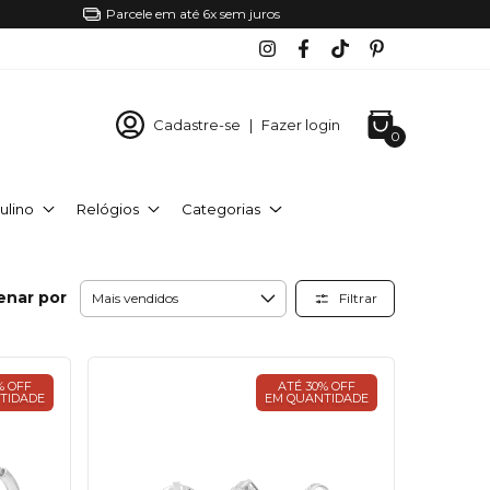
Parcele em até 6x sem juros
Cadastre-se
|
Fazer login
0
ulino
Relógios
Categorias
enar por
Filtrar
% OFF
ATÉ 30% OFF
TIDADE
EM QUANTIDADE