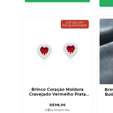
ATÉ 30% OFF
EM QUANTIDADE
Brinco Coração Moldura
Bri
Cravejado Vermelho Prata
Bol
925
R$98,96
R$94,01
com
Pix