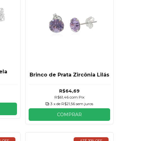
ela
Brinco de Prata Zircônia Lilás
R$64,69
R$61,46
com
Pix
3
x de
R$21,56
sem juros
COMPRAR
% OFF
ATÉ 30% OFF