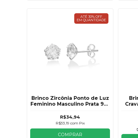
ATÉ 30% OFF
EM QUANTIDADE
Brinco Zircônia Ponto de Luz
Bri
Feminino Masculino Prata 925
Crav
5mm
R$34,94
R$33,19
com
Pix
COMPRAR