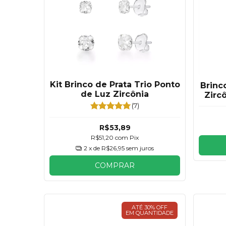
Kit Brinco de Prata Trio Ponto
Brinc
de Luz Zircônia
Zirc
(7)
R$53,89
R$51,20
com
Pix
2
x de
R$26,95
sem juros
COMPRAR
ATÉ 30% OFF
EM QUANTIDADE