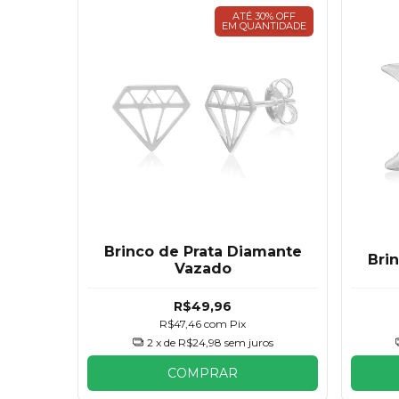
ATÉ 30% OFF
EM QUANTIDADE
Brinco de Prata Diamante
Bri
Vazado
R$49,96
R$47,46
com
Pix
2
x de
R$24,98
sem juros
COMPRAR