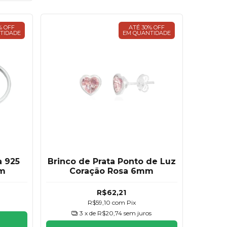
% OFF
ATÉ 30% OFF
TIDADE
EM QUANTIDADE
a 925
Brinco de Prata Ponto de Luz
mm
Coração Rosa 6mm
R$62,21
R$59,10
com
Pix
3
x de
R$20,74
sem juros