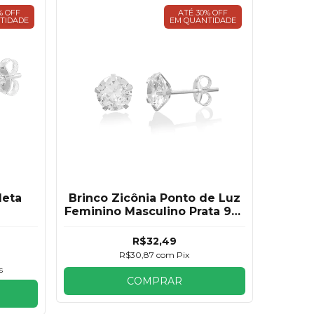
% OFF
ATÉ 30% OFF
TIDADE
EM QUANTIDADE
leta
Brinco Zicônia Ponto de Luz
Feminino Masculino Prata 925
3mm
R$32,49
R$30,87
com
Pix
s
COMPRAR