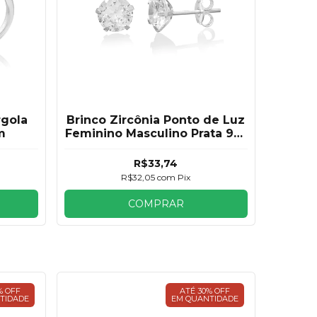
Brinco Zircônia Ponto de Luz
rgola
Feminino Masculino Prata 925
m
4mm
R$33,74
R$32,05
com
Pix
COMPRAR
% OFF
ATÉ 30% OFF
TIDADE
EM QUANTIDADE