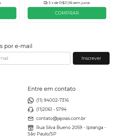
s
3
x de
R$21,56
sem juros
COMPRAR
s por e-mail
Entre em contato
(11) 94002-7316
(11)2061 - 5794
contato@jajoias.com.br
Rua Silva Bueno 2059 - Ipiranga -
São Paulo/SP