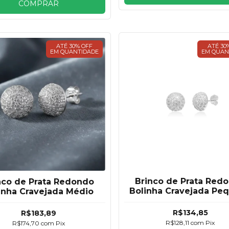
COMPRAR
ATÉ 30% OFF
ATÉ 30
EM QUANTIDADE
EM QUAN
Brinco de Prata Red
nco de Prata Redondo
Bolinha Cravejada Pe
inha Cravejada Médio
R$134,85
R$183,89
R$128,11
com
Pix
R$174,70
com
Pix