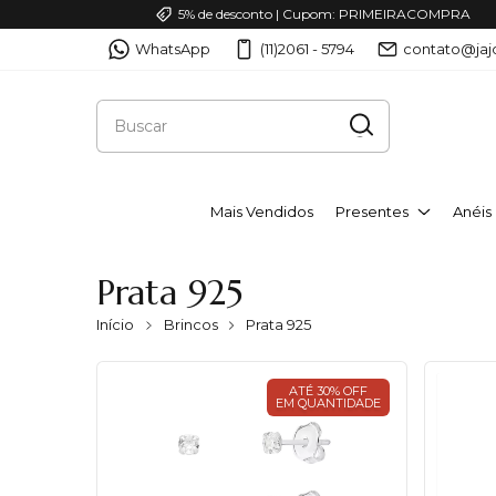
5% de desconto | Cupom: PRIMEIRACOMPRA
WhatsApp
(11)2061 - 5794
contato@jaj
Mais Vendidos
Presentes
Anéis
Prata 925
Início
Brincos
Prata 925
ATÉ 30% OFF
EM QUANTIDADE