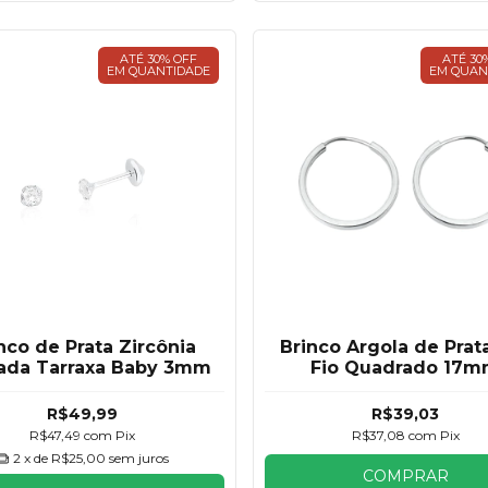
ATÉ 30% OFF
ATÉ 30
EM QUANTIDADE
EM QUAN
nco de Prata Zircônia
Brinco Argola de Prat
ada Tarraxa Baby 3mm
Fio Quadrado 17
R$49,99
R$39,03
R$47,49
com
Pix
R$37,08
com
Pix
2
x de
R$25,00
sem juros
COMPRAR