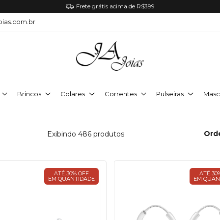
Frete grátis acima de R$399
oias.com.br
Brincos
Colares
Correntes
Pulseiras
Masc
Ord
Exibindo 486 produtos
ATÉ 30% OFF
ATÉ 30
EM QUANTIDADE
EM QUAN