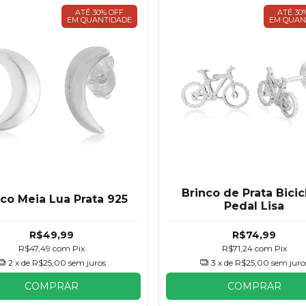
ATÉ 30% OFF
ATÉ 30
EM QUANTIDADE
EM QUAN
Brinco de Prata Bicic
nco Meia Lua Prata 925
Pedal Lisa
R$49,99
R$74,99
R$47,49
com
Pix
R$71,24
com
Pix
2
x de
R$25,00
sem juros
3
x de
R$25,00
sem juro
COMPRAR
COMPRAR