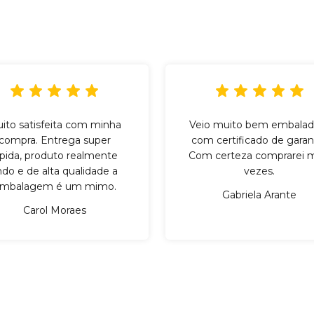
ito satisfeita com minha
Veio muito bem embalad
compra. Entrega super
com certificado de garant
ápida, produto realmente
Com certeza comprarei m
indo e de alta qualidade a
vezes.
mbalagem é um mimo.
Gabriela Arante
Carol Moraes