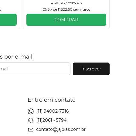
R$106,87
com
Pix
s
5
x de
R$22,50
sem juros
COMPRAR
s por e-mail
Entre em contato
(11) 94002-7316
(11)2061 - 5794
contato@jajoias.com.br