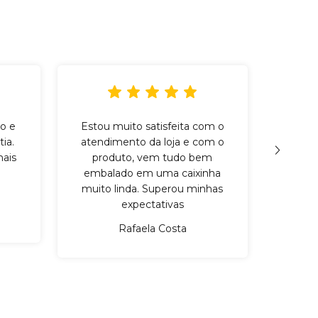
o e
Estou muito satisfeita com o
Incr
ia.
atendimento da loja e com o
qu
ais
produto, vem tudo bem
cuid
embalado em uma caixinha
mater
muito linda. Superou minhas
expectativas
Rafaela Costa