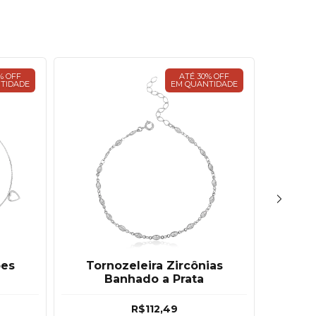
% OFF
ATÉ 30% OFF
TIDADE
EM QUANTIDADE
ões
Tornozeleira Zircônias
Tor
Banhado a Prata
Cora
R$112,49