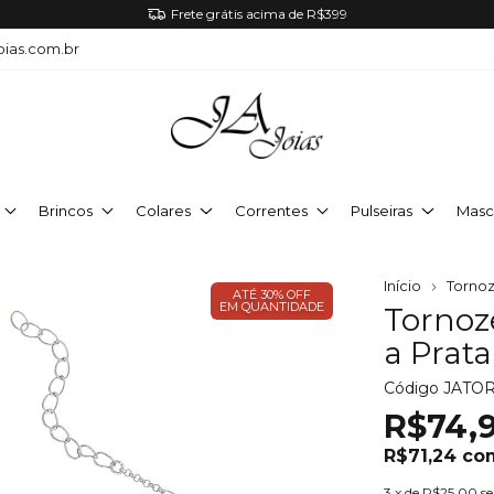
Frete grátis acima de R$399
oias.com.br
Brincos
Colares
Correntes
Pulseiras
Masc
Início
Tornoz
ATÉ 30% OFF
EM QUANTIDADE
Tornoz
a Prata
Código
JATO
R$74,
R$71,24
co
3
x de
R$25,00
s