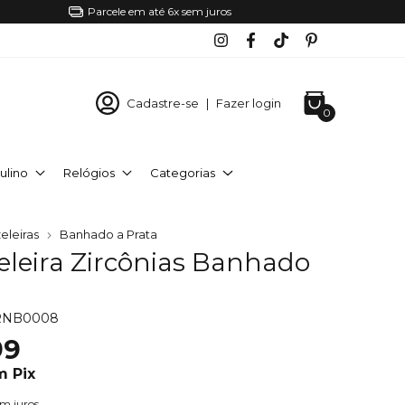
Parcele em até 6x sem juros
Cadastre-se
|
Fazer login
0
ulino
Relógios
Categorias
eleiras
Banhado a Prata
eleira Zircônias Banhado
RNB0008
99
m
Pix
em juros