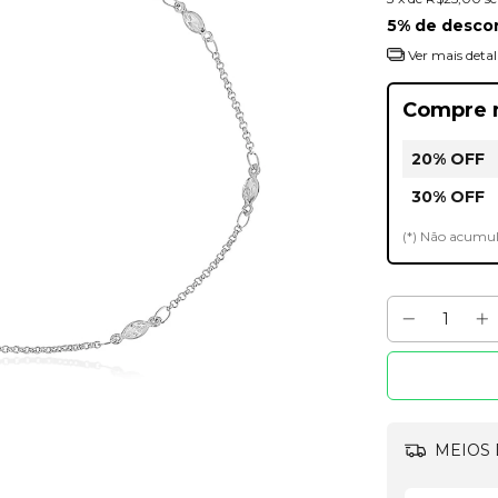
5% de desco
Ver mais detal
Compre 
20% OFF
30% OFF
(*) Não acumu
MEIOS 