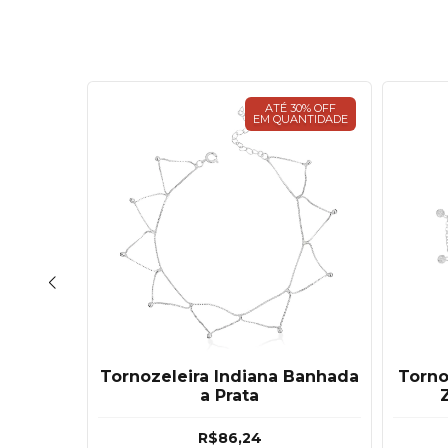
30% OFF
ATÉ 30% OFF
ANTIDADE
EM QUANTIDADE
a Prata
Tornozeleira Indiana Banhada
Torno
a Prata
R$86,24