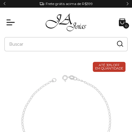
Parcele em até 6x sem juros
0
ATÉ 30% OFF
EM QUANTIDADE