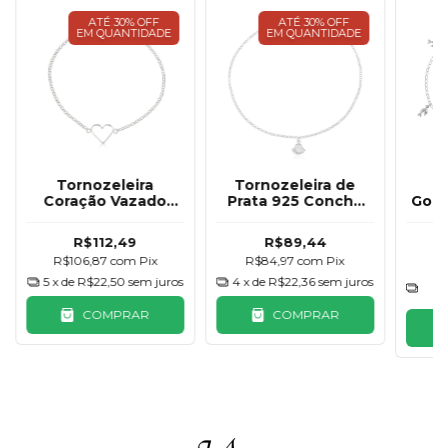
ATÉ 30% OFF
ATÉ 30% OFF
EM QUANTIDADE
EM QUANTIDADE
Tornozeleira
Tornozeleira de
T
Coração Vazado
Prata 925 Concha
Golf
Prata 925
Básica
R$112,49
R$89,44
R$106,87
com
Pix
R$84,97
com
Pix
R
5
x de
R$22,50
sem juros
4
x de
R$22,36
sem juros
6
COMPRAR
COMPRAR