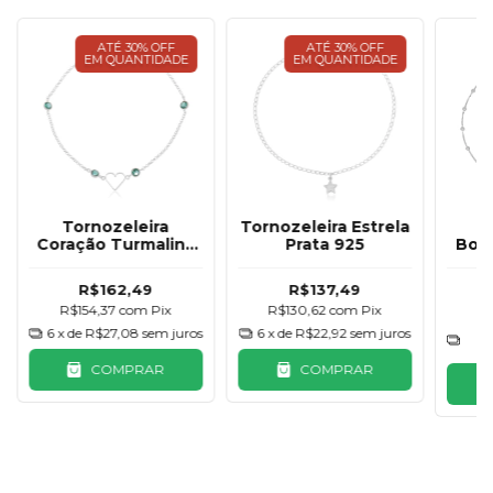
ATÉ 30% OFF
ATÉ 30% OFF
EM QUANTIDADE
EM QUANTIDADE
Tornozeleira
Tornozeleira Estrela
T
Coração Turmalina
Prata 925
Boli
Prata 925
R$162,49
R$137,49
R$154,37
com
Pix
R$130,62
com
Pix
R
6
x de
R$27,08
sem juros
6
x de
R$22,92
sem juros
6
COMPRAR
COMPRAR