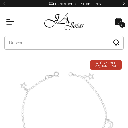
Parcele em até 6x sem juros
0
ATÉ 30% OFF
EM QUANTIDADE