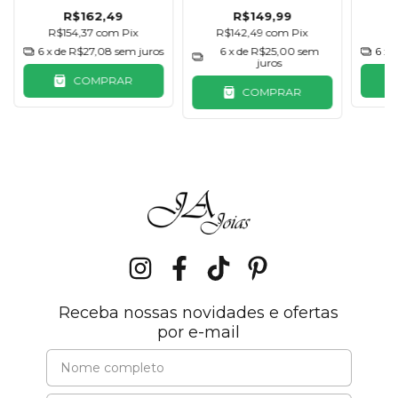
R$162,49
R$149,99
R$154,37
com
Pix
R$142,49
com
Pix
R
6
x de
R$27,08
sem juros
6
x de
R$25,00
sem
6
x 
juros
COMPRAR
COMPRAR
Receba nossas novidades e ofertas
por e-mail