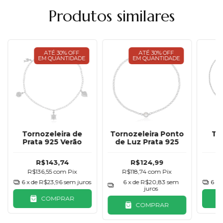
Produtos similares
ATÉ 30% OFF
ATÉ 30% OFF
EM QUANTIDADE
EM QUANTIDADE
Tornozeleira de
Tornozeleira Ponto
To
Prata 925 Verão
de Luz Prata 925
R$143,74
R$124,99
R$136,55
com
Pix
R$118,74
com
Pix
R
6
x de
R$23,96
sem juros
6
x de
R$20,83
sem
6
x 
juros
COMPRAR
COMPRAR