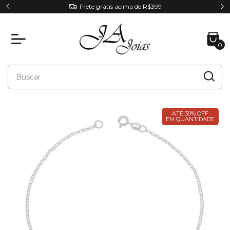
Parcele em até 6x sem juros
0
ATÉ 30% OFF
EM QUANTIDADE