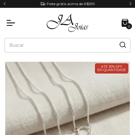
Parcele em até 6x sem juros
0
ATÉ 30% OFF
EM QUANTIDADE