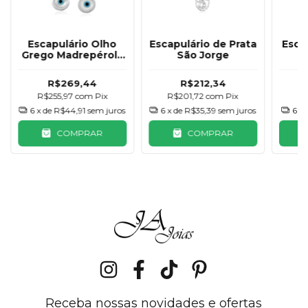
Escapulário Olho
Escapulário de Prata
Esca
Grego Madrepérola
São Jorge
S
Prata 925
Crav
R$269,44
R$212,34
R$255,97
com
Pix
R$201,72
com
Pix
R$
6
x de
R$44,91
sem juros
6
x de
R$35,39
sem juros
6
x 
COMPRAR
COMPRAR
Receba nossas novidades e ofertas