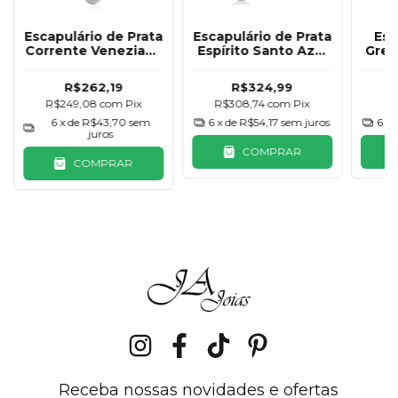
Escapulário de Prata
Escapulário de Prata
Esc
Corrente Veneziana
Espírito Santo Azul
Greg
Sao Bento
Cravejado
R$262,19
R$324,99
R$249,08
com
Pix
R$308,74
com
Pix
R
6
x de
R$43,70
sem
6
x de
R$54,17
sem juros
6
x 
juros
COMPRAR
COMPRAR
Receba nossas novidades e ofertas