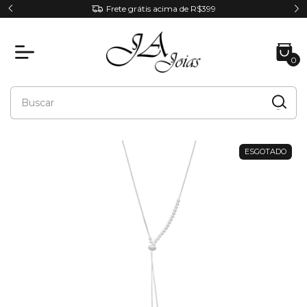
RA
Frete grátis acima de R$399
0
ESGOTADO