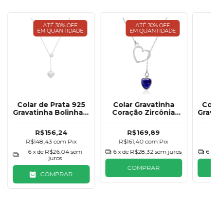
ATÉ 30% OFF
ATÉ 30% OFF
EM QUANTIDADE
EM QUANTIDADE
Colar de Prata 925
Colar Gravatinha
Cola
Gravatinha Bolinha e
Coração Zircônia
Grav
Coração
Prata 925
R$156,24
R$169,89
R$148,43
com
Pix
R$161,40
com
Pix
R
6
x de
R$26,04
sem
6
x de
R$28,32
sem juros
6
x 
juros
COMPRAR
COMPRAR