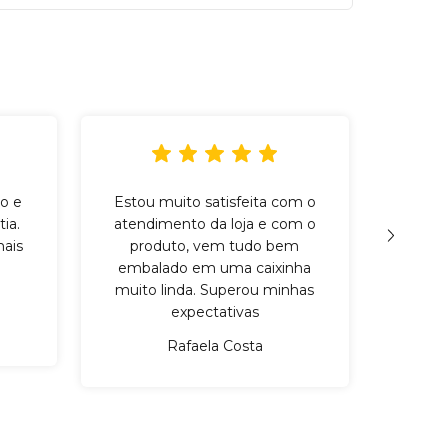
o e
Estou muito satisfeita com o
Incr
ia.
atendimento da loja e com o
qu
ais
produto, vem tudo bem
cuid
embalado em uma caixinha
mater
muito linda. Superou minhas
expectativas
Rafaela Costa