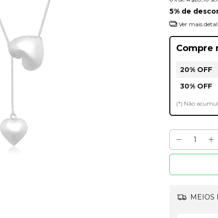
5% de desco
Ver mais detal
Compre 
20% OFF
30% OFF
(*) Não acumu
MEIOS 