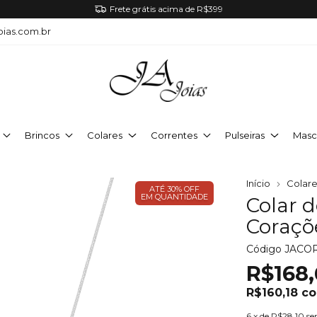
Frete grátis acima de R$399
oias.com.br
Brincos
Colares
Correntes
Pulseiras
Masc
Início
Colare
ATÉ 30% OFF
EM QUANTIDADE
Colar d
Coraçõ
Código
JACO
R$168,
R$160,18
c
6
x de
R$28,10
se