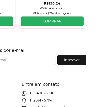
R$156,24
R$148,43
com
Pix
s
6
x de
R$26,04
sem juros
COMPRAR
s por e-mail
Entre em contato
(11) 94002-7316
(11)2061 - 5794