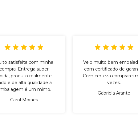
ito satisfeita com minha
Veio muito bem embalad
compra. Entrega super
com certificado de garant
ápida, produto realmente
Com certeza comprarei m
indo e de alta qualidade a
vezes.
mbalagem é um mimo.
Gabriela Arante
Carol Moraes