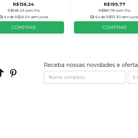
R$156,24
R$199,77
R$148,43
com
Pix
R$189,78
com
Pix
6
x de
R$26,04
sem juros
6
x de
R$33,30
sem juro
COMPRAR
COMPRAR
Receba nossas novidades e oferta