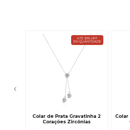
30% OFF
ATÉ 30% OFF
ANTIDADE
EM QUANTIDADE
avatinha
Colar de Prata Gravatinha 2
Colar
Corações Zircônias