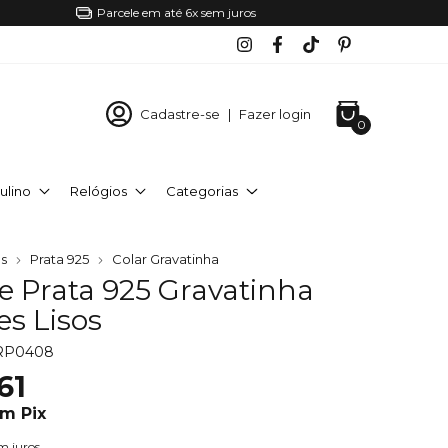
Parcele em até 6x sem juros
Cadastre-se
|
Fazer login
0
ulino
Relógios
Categorias
s
Prata 925
Colar Gravatinha
e Prata 925 Gravatinha
es Lisos
RP0408
61
om
Pix
m juros