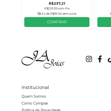
R$237,21
R$225,35
com
Pix
ros
6
x de
R$39,54
sem juros
COMPRAR
Institucional
Quem Somos
Como Comprar
Política de Privacidade