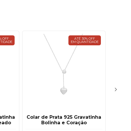
% OFF
ATÉ 30% OFF
TIDADE
EM QUANTIDADE
atinha
Colar de Prata 925 Gravatinha
Colar d
eado
Bolinha e Coração
C