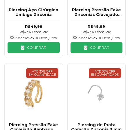
Piercing Aço Cirúrgico
Piercing Pressão Fake
Umbigo Zircônia
Zircônias Cravejado
Prata 925
R$49,99
R$49,99
R$47,49
com
Pix
R$47,49
com
Pix
2
x de
R$25,00
sem juros
2
x de
R$25,00
sem juros
COMPRAR
COMPRAR
ATÉ 30% OFF
ATÉ 30% OFF
EM QUANTIDADE
EM QUANTIDADE
Piercing Pressão Fake
Piercing de Prata
Cravejado Banhado a
Coração Zircônia 3 mm