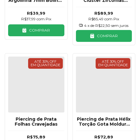
Argolinha 7mm Bolinha
Cluster Zircônias
Prata 925
Triangulares
R$39,99
R$89,99
R$37,99
com
Pix
R$85,49
com
Pix
4
x de
R$22,50
sem juros
COMPRAR
COMPRAR
ATÉ 30% OFF
ATÉ 30% OFF
EM QUANTIDADE
EM QUANTIDADE
Piercing de Prata
Piercing de Prata Hélix
Folhas Cravejadas
Torção Gota Moldura
Cravejado
R$75,89
R$72,89