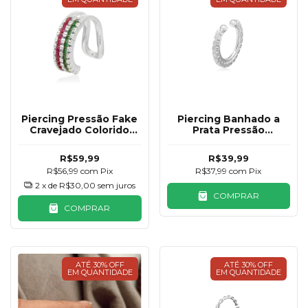
Piercing Pressão Fake
Piercing Banhado a
Cravejado Colorido
Prata Pressão
Prata 925
Cravejado
R$59,99
R$39,99
R$56,99
com
Pix
R$37,99
com
Pix
2
x de
R$30,00
sem juros
COMPRAR
COMPRAR
ATÉ 30% OFF
ATÉ 30% OFF
EM QUANTIDADE
EM QUANTIDADE