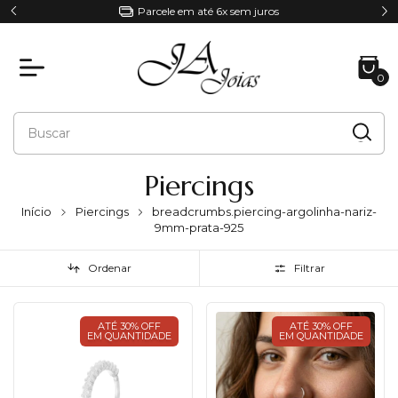
Parcele em até 6x sem juros
0
Piercings
Início
Piercings
breadcrumbs.piercing-argolinha-nariz-
9mm-prata-925
Ordenar
Filtrar
ATÉ 30% OFF
ATÉ 30% OFF
EM QUANTIDADE
EM QUANTIDADE