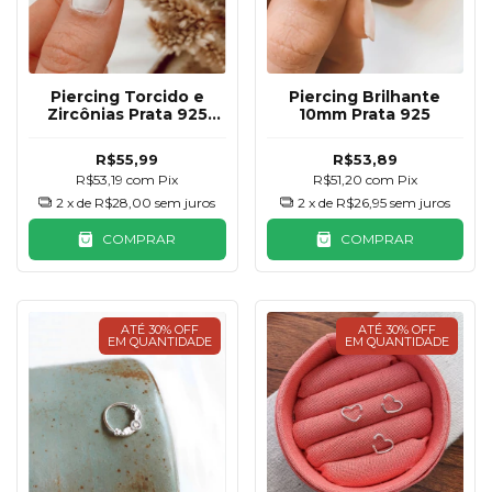
Piercing Torcido e
Piercing Brilhante
Zircônias Prata 925
10mm Prata 925
9mm
R$55,99
R$53,89
R$53,19
com
Pix
R$51,20
com
Pix
2
x de
R$28,00
sem juros
2
x de
R$26,95
sem juros
COMPRAR
COMPRAR
ATÉ 30% OFF
ATÉ 30% OFF
EM QUANTIDADE
EM QUANTIDADE