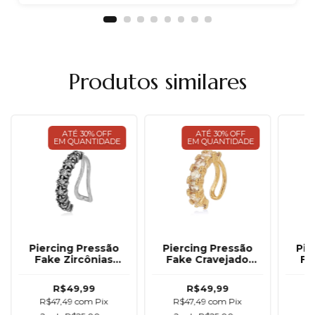
Produtos similares
ATÉ 30% OFF
ATÉ 30% OFF
EM QUANTIDADE
EM QUANTIDADE
Piercing Pressão
Piercing Pressão
Pie
Fake Zircônias
Fake Cravejado
Fa
Cravejado Prata 925
Banhado a Ouro 18K
R$49,99
R$49,99
R$47,49
com
Pix
R$47,49
com
Pix
R