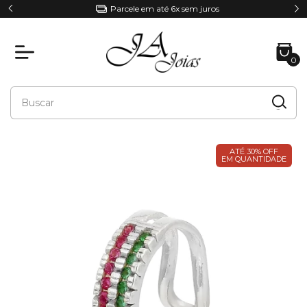
Parcele em até 6x sem juros
0
ATÉ 30% OFF
EM QUANTIDADE