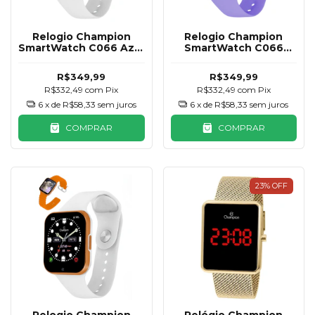
Relogio Champion
Relogio Champion
SmartWatch C066 Azul
SmartWatch C066
e Branco 2 Pulseiras
Roxo e Preto 2
Pulseiras
R$349,99
R$349,99
R$332,49
com
Pix
R$332,49
com
Pix
6
x de
R$58,33
sem juros
6
x de
R$58,33
sem juros
COMPRAR
COMPRAR
23
%
OFF