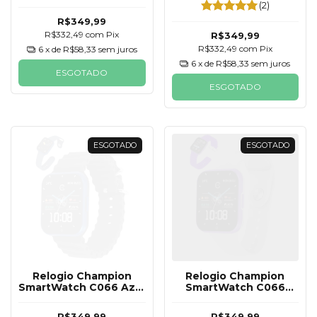
e Preta Furos Cinza 2
Verde e Branco 2
(2)
Pulseiras
Pulseiras
R$349,99
R$332,49
com
Pix
R$349,99
R$332,49
com
Pix
6
x de
R$58,33
sem juros
6
x de
R$58,33
sem juros
ESGOTADO
ESGOTADO
ESGOTADO
ESGOTADO
Relogio Champion
Relogio Champion
SmartWatch C066 Azul
SmartWatch C066
e Preta 2 Pulseiras
Roxo e Branca 2
Pulseiras
R$349,99
R$349,99