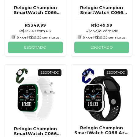
Relogio Champion
Relogio Champion
SmartWatch C066
SmartWatch C066
Laranja e Preto 2
Branco e Preta Furos
Pulseiras
Branco 2 Pulseiras
R$349,99
R$349,99
R$332,49
com
Pix
R$332,49
com
Pix
6
x de
R$58,33
sem juros
6
x de
R$58,33
sem juros
ESGOTADO
ESGOTADO
ESGOTADO
ESGOTADO
Relogio Champion
Relogio Champion
SmartWatch C066 Azul
SmartWatch C066