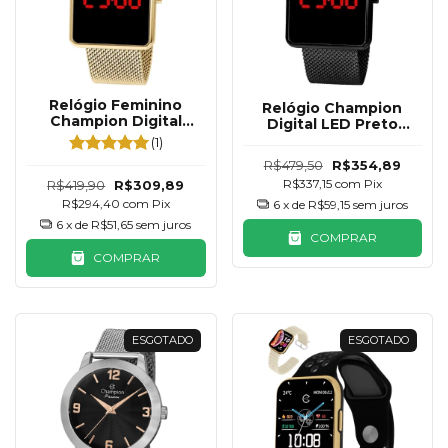
Relógio Feminino
Relógio Champion
Champion Digital
Digital LED Preto
Dourado CH40080V
CH40080D
(1)
R$479,50
R$354,89
R$337,15
com
Pix
R$419,90
R$309,89
R$294,40
com
Pix
6
x de
R$59,15
sem juros
6
x de
R$51,65
sem juros
COMPRAR
COMPRAR
ESGOTADO
ESGOTADO