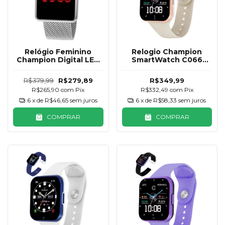
Relógio Feminino
Relogio Champion
Champion Digital LED
SmartWatch C066
Prata CH40080T
Bege e Preto 2
Pulseiras
R$379,99
R$279,89
R$349,99
R$265,90
com
Pix
R$332,49
com
Pix
6
x de
R$46,65
sem juros
6
x de
R$58,33
sem juros
COMPRAR
COMPRAR