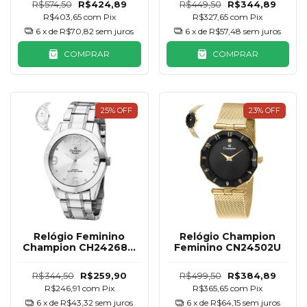
R$574,50
R$424,89
R$449,50
R$344,89
R$403,65
com
Pix
R$327,65
com
Pix
6
x de
R$70,82
sem juros
6
x de
R$57,48
sem juros
COMPRAR
COMPRAR
25
%
OFF
23
%
OFF
Relógio Feminino
Relógio Champion
Champion CH24268Q
Feminino CN24502U
Prateado com
Mostrador Branco
R$344,50
R$259,90
R$499,50
R$384,89
R$246,91
com
Pix
R$365,65
com
Pix
6
x de
R$43,32
sem juros
6
x de
R$64,15
sem juros