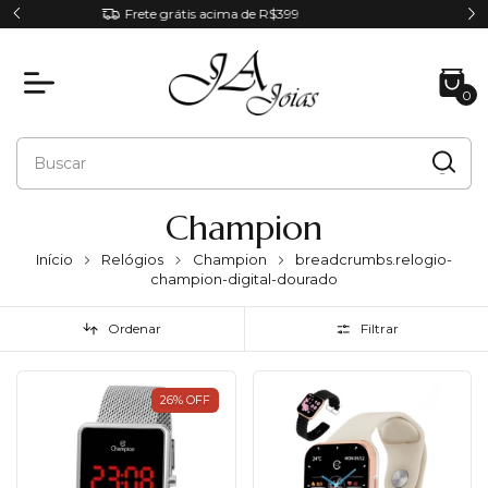
Parcele em até 6x sem juros
0
Champion
Início
Relógios
Champion
breadcrumbs.relogio-
champion-digital-dourado
Ordenar
Filtrar
26
%
OFF