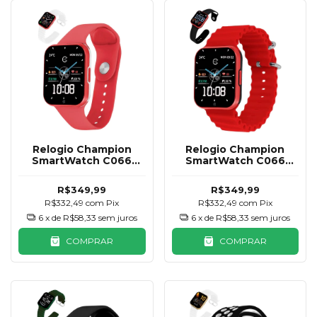
Relogio Champion
Relogio Champion
SmartWatch C066
SmartWatch C066
Branco e Vermelho 2
Preto e Vermelho 2
Pulseiras
Pulseiras
R$349,99
R$349,99
R$332,49
com
Pix
R$332,49
com
Pix
6
x de
R$58,33
sem juros
6
x de
R$58,33
sem juros
COMPRAR
COMPRAR