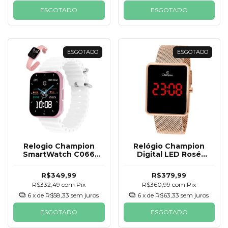
ESGOTADO
ESGOTADO
ESGOTADO
ESGOTADO
Relogio Champion
Relógio Champion
SmartWatch C066
Digital LED Rosé
Rosa e Branco 2
CH40080P
Pulseiras
R$349,99
R$379,99
R$332,49
com
Pix
R$360,99
com
Pix
6
x de
R$58,33
sem juros
6
x de
R$63,33
sem juros
ESGOTADO
ESGOTADO