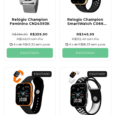
Relógio Champion
Relogio Champion
Feminino CN24593K
SmartWatch C066
Bege e preto 2
Pulseiras
R$384,50
R$259,90
R$349,99
R$246,91
com
Pix
R$332,49
com
Pix
6
x de
R$43,32
sem juros
6
x de
R$58,33
sem juros
ESGOTADO
ESGOTADO
ESGOTADO
ESGOTADO