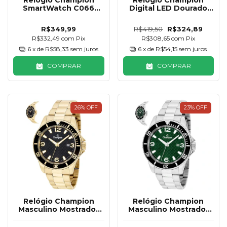
Relogio Champion
Relógio Champion
SmartWatch C066
Digital LED Dourado
Laranja e Branco 2
Quadrado Pequeno
Pulseiras
CH48180V
R$349,99
R$419,50
R$324,89
R$332,49
com
Pix
R$308,65
com
Pix
6
x de
R$58,33
sem juros
6
x de
R$54,15
sem juros
COMPRAR
COMPRAR
26
%
OFF
23
%
OFF
Relógio Champion
Relógio Champion
Masculino Mostrador
Masculino Mostrador
Preto
Verde