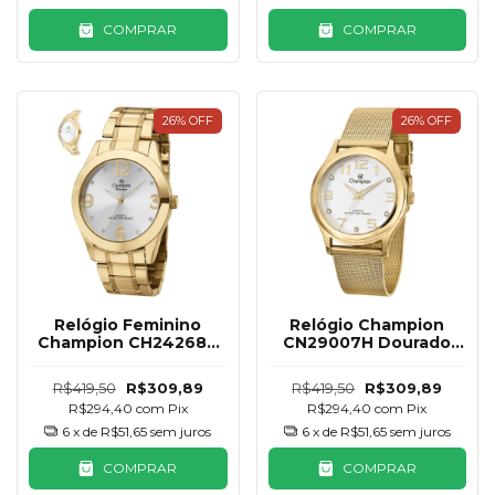
COMPRAR
COMPRAR
26
%
OFF
26
%
OFF
Relógio Feminino
Relógio Champion
Champion CH24268H
CN29007H Dourado
Dourado com
com Mostrador Branco
Mostrador Branco
R$419,50
R$309,89
R$419,50
R$309,89
R$294,40
com
Pix
R$294,40
com
Pix
6
x de
R$51,65
sem juros
6
x de
R$51,65
sem juros
COMPRAR
COMPRAR