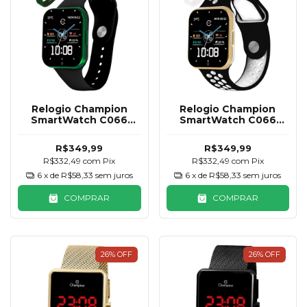
Relogio Champion
Relogio Champion
SmartWatch C066
SmartWatch C066
Verde e Preto 2
Branca e Preta Furos
Pulseiras
Brancos 2 Pulseiras
R$349,99
R$349,99
R$332,49
com
Pix
R$332,49
com
Pix
6
x de
R$58,33
sem juros
6
x de
R$58,33
sem juros
COMPRAR
COMPRAR
26
%
OFF
26
%
OFF