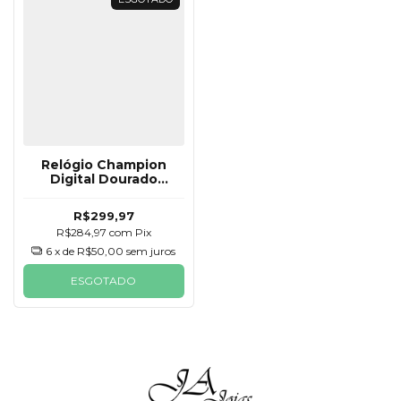
Relógio Champion
Digital Dourado
Espelhado CH40080B
R$299,97
R$284,97
com
Pix
6
x de
R$50,00
sem juros
ESGOTADO