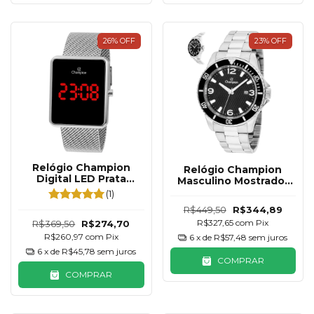
26
%
OFF
23
%
OFF
Relógio Champion
Relógio Champion
Digital LED Prata
Masculino Mostrador
Quadrado Pequeno
Preto
(1)
CH48180T
R$449,50
R$344,89
R$327,65
com
Pix
R$369,50
R$274,70
R$260,97
com
Pix
6
x de
R$57,48
sem juros
6
x de
R$45,78
sem juros
COMPRAR
COMPRAR