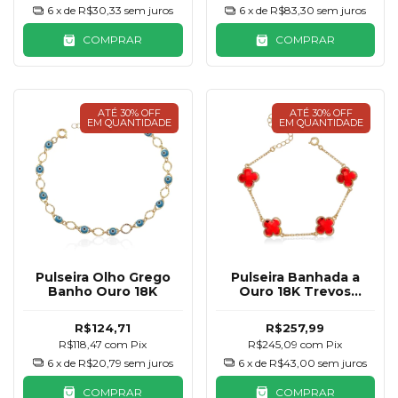
6
x de
R$30,33
sem juros
6
x de
R$83,30
sem juros
COMPRAR
COMPRAR
ATÉ 30% OFF
ATÉ 30% OFF
EM QUANTIDADE
EM QUANTIDADE
Pulseira Olho Grego
Pulseira Banhada a
Banho Ouro 18K
Ouro 18K Trevos
Vermelho
R$124,71
R$257,99
R$118,47
com
Pix
R$245,09
com
Pix
6
x de
R$20,79
sem juros
6
x de
R$43,00
sem juros
COMPRAR
COMPRAR