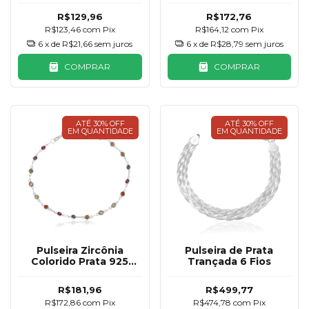
R$129,96
R$172,76
R$123,46
com
Pix
R$164,12
com
Pix
6
x de
R$21,66
sem juros
6
x de
R$28,79
sem juros
COMPRAR
COMPRAR
ATÉ 30% OFF
ATÉ 30% OFF
EM QUANTIDADE
EM QUANTIDADE
Pulseira Zircônia
Pulseira de Prata
Colorido Prata 925
Trançada 6 Fios
3mm
R$181,96
R$499,77
R$172,86
com
Pix
R$474,78
com
Pix