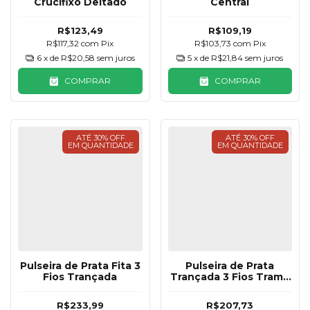
Crucifixo Deitado
Central
R$123,49
R$109,19
R$117,32
com
Pix
R$103,73
com
Pix
6
x de
R$20,58
sem juros
5
x de
R$21,84
sem juros
COMPRAR
COMPRAR
ATÉ 30% OFF
ATÉ 30% OFF
EM QUANTIDADE
EM QUANTIDADE
Pulseira de Prata Fita 3
Pulseira de Prata
Fios Trançada
Trançada 3 Fios Trama
Básica
R$233,99
R$207,73