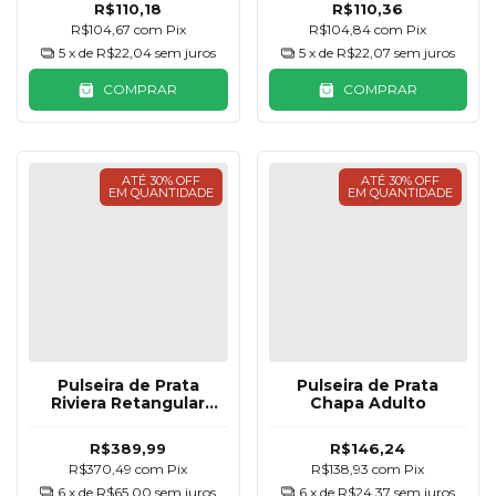
R$110,18
R$110,36
R$104,67
com
Pix
R$104,84
com
Pix
5
x de
R$22,04
sem juros
5
x de
R$22,07
sem juros
COMPRAR
COMPRAR
ATÉ 30% OFF
ATÉ 30% OFF
EM QUANTIDADE
EM QUANTIDADE
Pulseira de Prata
Pulseira de Prata
Riviera Retangular
Chapa Adulto
Rubelita
R$389,99
R$146,24
R$370,49
com
Pix
R$138,93
com
Pix
6
x de
R$65,00
sem juros
6
x de
R$24,37
sem juros