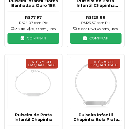
Pulseira Infantil Flores
Pulseira de Prata
Banhada a Ouro 18K
Infantil Chapinha
Gatinho
R$77,97
R$129,86
R$74,07
com
Pix
R$123,37
com
Pix
3
x de
R$25,99
sem juros
6
x de
R$21,64
sem juros
COMPRAR
COMPRAR
ATÉ 30% OFF
ATÉ 30% OFF
EM QUANTIDADE
EM QUANTIDADE
Pulseira de Prata
Pulseira Infantil
Infantil Chapinha
Chapinha Bola Prata
925