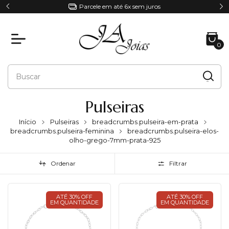
Parcele em até 6x sem juros
0
Pulseiras
Início
Pulseiras
breadcrumbs.pulseira-em-prata
breadcrumbs.pulseira-feminina
breadcrumbs.pulseira-elos-
olho-grego-7mm-prata-925
Ordenar
Filtrar
ATÉ 30% OFF
ATÉ 30% OFF
EM QUANTIDADE
EM QUANTIDADE