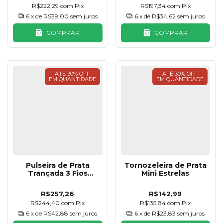
R$222,29
com
Pix
R$197,34
com
Pix
6
x de
R$39,00
sem juros
6
x de
R$34,62
sem juros
COMPRAR
COMPRAR
ATÉ 30% OFF
ATÉ 30% OFF
EM QUANTIDADE
EM QUANTIDADE
Pulseira de Prata
Tornozeleira de Prata
Trançada 3 Fios
Mini Estrelas
Torcida
R$257,26
R$142,99
R$244,40
com
Pix
R$135,84
com
Pix
6
x de
R$42,88
sem juros
6
x de
R$23,83
sem juros