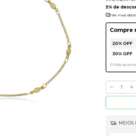
5% de desco
Ver mais detal
Compre 
20% OFF
30% OFF
(*) Não acumu
MEIOS 