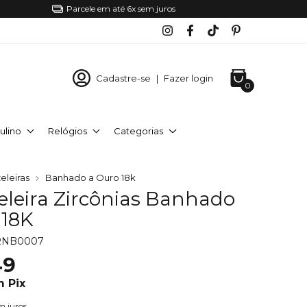
Parcele em até 6x sem juros
Cadastre-se
|
Fazer login
0
ulino
Relógios
Categorias
eleiras
Banhado a Ouro 18k
eleira Zircônias Banhado
 18K
RNB0007
49
m
Pix
m juros