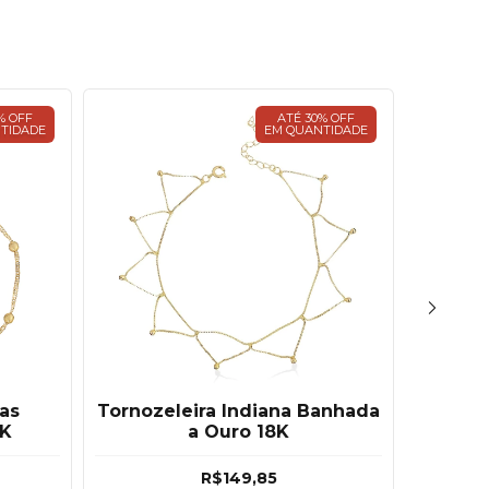
% OFF
ATÉ 30% OFF
TIDADE
EM QUANTIDADE
as
Tornozeleira Indiana Banhada
Tor
8K
a Ouro 18K
Ba
R$149,85