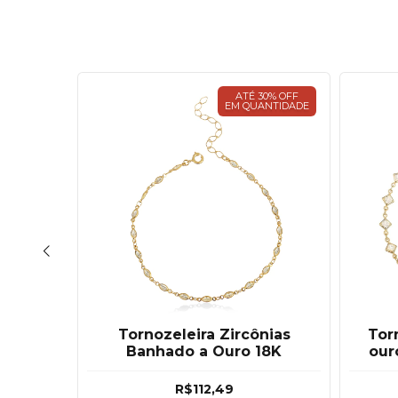
30% OFF
ATÉ 30% OFF
ANTIDADE
EM QUANTIDADE
ircônias
Tornozeleira Zircônias
Tor
18K
Banhado a Ouro 18K
our
Banh
R$112,49