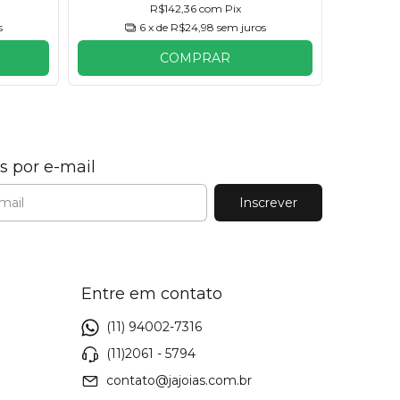
R$142,36
com
Pix
s
6
x de
R$24,98
sem juros
COMPRAR
s por e-mail
Entre em contato
(11) 94002-7316
(11)2061 - 5794
contato@jajoias.com.br