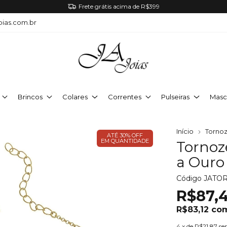
Frete grátis acima de R$399
oias.com.br
Brincos
Colares
Correntes
Pulseiras
Masc
Início
Tornoz
ATÉ 30% OFF
EM QUANTIDADE
Tornoz
a Ouro
Código
JATO
R$87,
R$83,12
co
4
x de
R$21,87
se