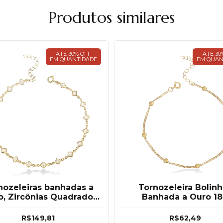
Produtos similares
ATÉ 30% OFF
ATÉ 30
EM QUANTIDADE
EM QUAN
nozeleiras banhadas a
Tornozeleira Bolinh
o, Zircônias Quadrado
Banhada a Ouro 1
ado a Ouro : J A Joias
R$149,81
R$62,49