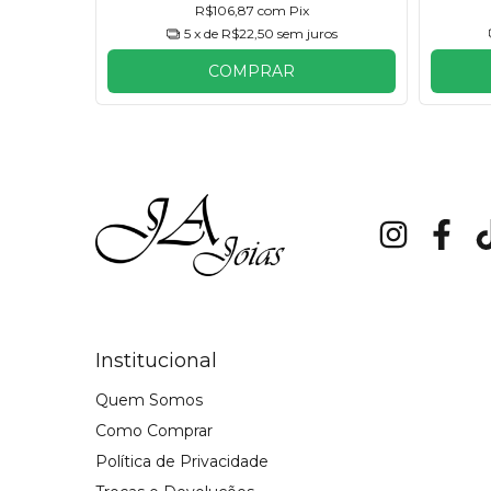
R$106,87
com
Pix
os
5
x de
R$22,50
sem juros
COMPRAR
Institucional
Quem Somos
Como Comprar
Política de Privacidade