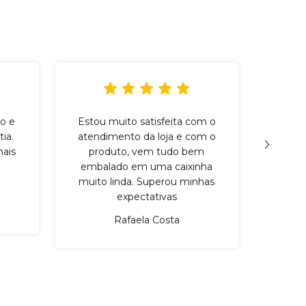
o e
Estou muito satisfeita com o
Incr
ia.
atendimento da loja e com o
qu
ais
produto, vem tudo bem
cuid
embalado em uma caixinha
mater
muito linda. Superou minhas
expectativas
Rafaela Costa