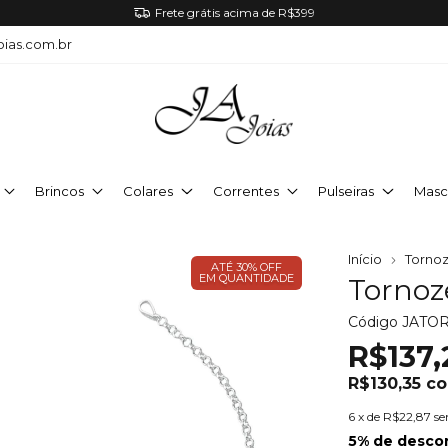
Frete grátis acima de R$399
oias.com.br
Brincos
Colares
Correntes
Pulseiras
Masc
Início
Tornoz
ATÉ 30% OFF
EM QUANTIDADE
Tornoze
Código
JATO
R$137,
R$130,35
c
6
x de
R$22,87
se
5% de desco