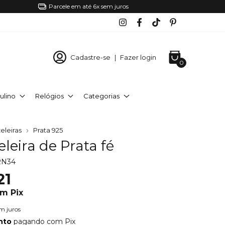
Parcele em até 6x sem juros
Cadastre-se
|
Fazer login
0
ulino
Relógios
Categorias
eleiras
Prata 925
leira de Prata fé
RN34
21
om
Pix
m juros
nto
pagando com Pix