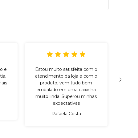
o e
Estou muito satisfeita com o
Incr
ia.
atendimento da loja e com o
qu
ais
produto, vem tudo bem
cuid
embalado em uma caixinha
mater
muito linda. Superou minhas
expectativas
Rafaela Costa