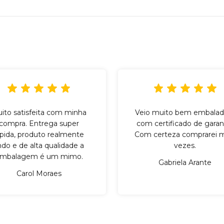
ito satisfeita com minha
Veio muito bem embalad
compra. Entrega super
com certificado de garant
ápida, produto realmente
Com certeza comprarei m
indo e de alta qualidade a
vezes.
mbalagem é um mimo.
Gabriela Arante
Carol Moraes