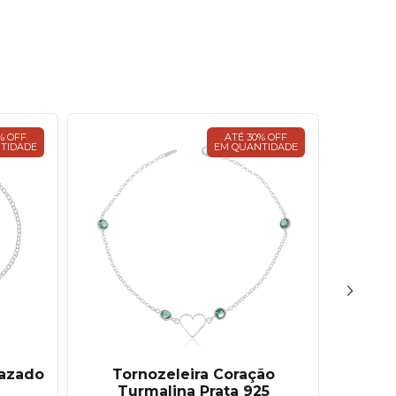
% OFF
ATÉ 30% OFF
TIDADE
EM QUANTIDADE
Vazado
Tornozeleira Coração
Tornoz
Turmalina Prata 925