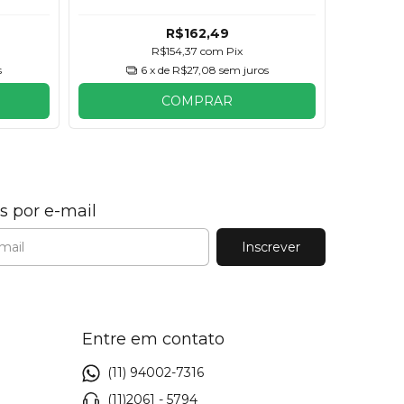
R$162,49
R$154,37
com
Pix
s
6
x de
R$27,08
sem juros
COMPRAR
s por e-mail
Entre em contato
(11) 94002-7316
(11)2061 - 5794