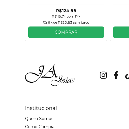
R$124,99
R$118,74
com
Pix
ros
6
x de
R$20,83
sem juros
COMPRAR
Institucional
Quem Somos
Como Comprar