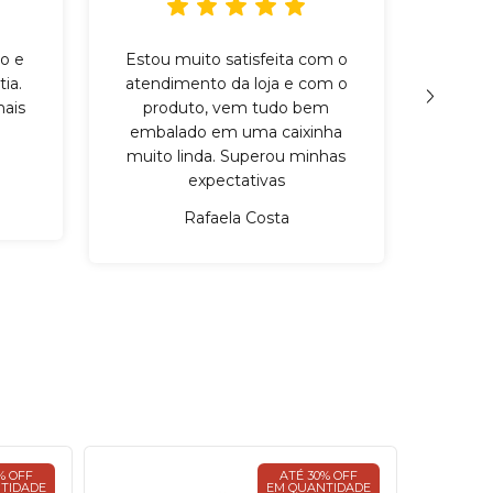
o e
Estou muito satisfeita com o
Incr
ia.
atendimento da loja e com o
qu
ais
produto, vem tudo bem
cuid
embalado em uma caixinha
mater
muito linda. Superou minhas
expectativas
Rafaela Costa
% OFF
ATÉ 30% OFF
TIDADE
EM QUANTIDADE