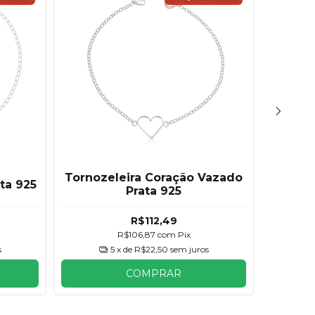
Tornozeleira Coração Vazado
To
ata 925
Prata 925
Tu
R$112,49
R$106,87
com
Pix
s
5
x de
R$22,50
sem juros
COMPRAR