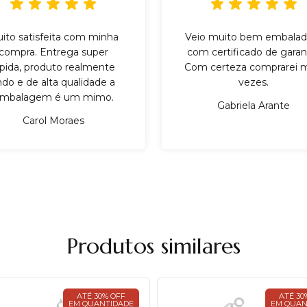
ito satisfeita com minha
Veio muito bem embalad
compra. Entrega super
com certificado de garant
ápida, produto realmente
Com certeza comprarei m
indo e de alta qualidade a
vezes.
mbalagem é um mimo.
Gabriela Arante
Carol Moraes
Produtos similares
ATÉ 30% OFF
ATÉ 30
EM QUANTIDADE
EM QUAN