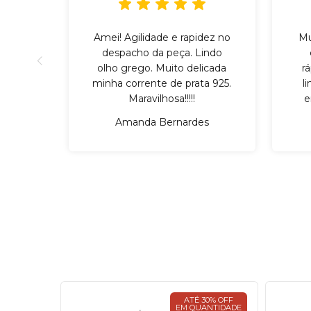
Amei! Agilidade e rapidez no
Mu
despacho da peça. Lindo
olho grego. Muito delicada
r
minha corrente de prata 925.
l
Maravilhosa!!!!!
e
Amanda Bernardes
30% OFF
ATÉ 30% OFF
ANTIDADE
EM QUANTIDADE