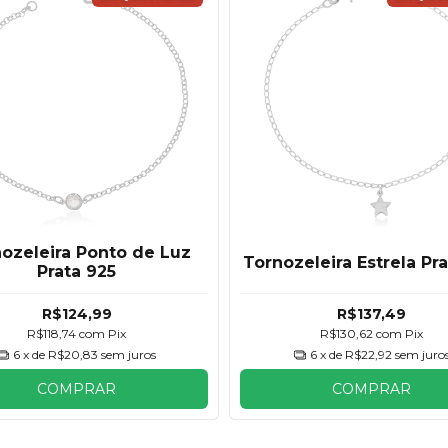
ozeleira Ponto de Luz
Tornozeleira Estrela Pr
Prata 925
R$124,99
R$137,49
R$118,74
com
Pix
R$130,62
com
Pix
6
x de
R$20,83
sem juros
6
x de
R$22,92
sem juro
COMPRAR
COMPRAR