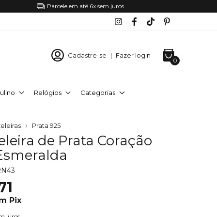
Parcele em até 6x sem juros
Cadastre-se
|
Fazer login
0
ulino
Relógios
Categorias
eleiras
Prata 925
leira de Prata Coração
Esmeralda
RN43
71
om
Pix
m juros