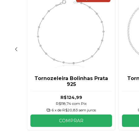
s Prata
Tornozeleira Bolinhas Prata
Torn
925
R$124,99
R$118,74
com
Pix
os
6
x de
R$20,83
sem juros
COMPRAR