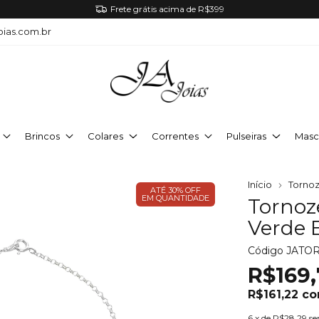
Frete grátis acima de R$399
oias.com.br
Brincos
Colares
Correntes
Pulseiras
Masc
Início
Tornoz
ATÉ 30% OFF
EM QUANTIDADE
Tornoze
Verde 
Código
JATO
R$169,
R$161,22
c
6
x de
R$28,29
se