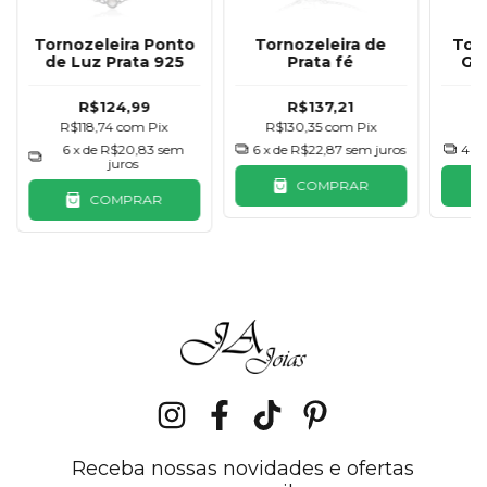
Tornozeleira Ponto
Tornozeleira de
Tor
de Luz Prata 925
Prata fé
Gr
R$124,99
R$137,21
R$118,74
com
Pix
R$130,35
com
Pix
R
6
x de
R$20,83
sem
6
x de
R$22,87
sem juros
4
x 
juros
COMPRAR
COMPRAR
Receba nossas novidades e ofertas