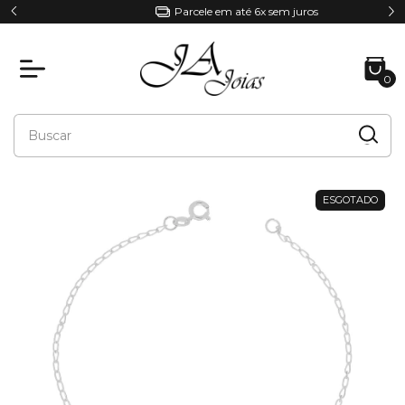
Parcele em até 6x sem juros
0
ESGOTADO