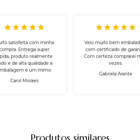
ito satisfeita com minha
Veio muito bem embalad
compra. Entrega super
com certificado de garant
ápida, produto realmente
Com certeza comprarei m
indo e de alta qualidade a
vezes.
mbalagem é um mimo.
Gabriela Arante
Carol Moraes
Produtos similares