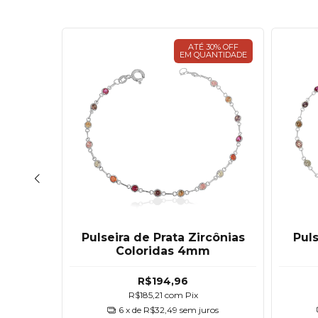
30% OFF
ATÉ 30% OFF
ANTIDADE
EM QUANTIDADE
o Grego
Pulseira de Prata Zircônias
Puls
925
Coloridas 4mm
R$194,96
R$185,21
com
Pix
6
x de
R$32,49
sem juros