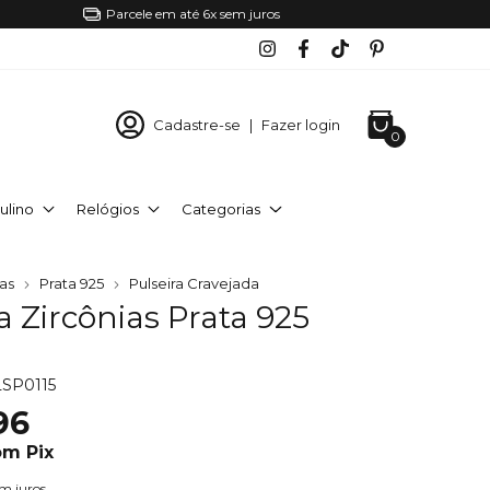
Parcele em até 6x sem juros
Cadastre-se
|
Fazer login
0
ulino
Relógios
Categorias
ras
Prata 925
Pulseira Cravejada
a Zircônias Prata 925
SP0115
96
om
Pix
m juros