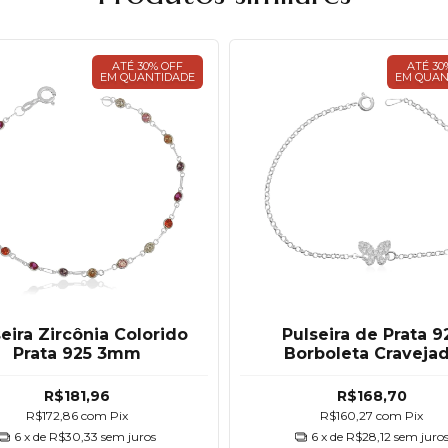
ATÉ 30% OFF
ATÉ 30
EM QUANTIDADE
EM QUAN
eira Zircônia Colorido
Pulseira de Prata 9
Prata 925 3mm
Borboleta Craveja
R$181,96
R$168,70
R$172,86
com
Pix
R$160,27
com
Pix
6
x de
R$30,33
sem juros
6
x de
R$28,12
sem juro