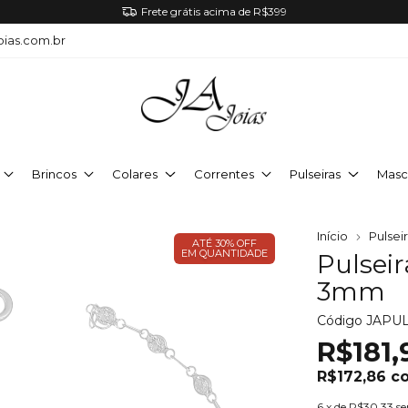
Frete grátis acima de R$399
oias.com.br
Brincos
Colares
Correntes
Pulseiras
Masc
Início
Pulsei
ATÉ 30% OFF
EM QUANTIDADE
Pulseir
3mm
Código
JAPUL
R$181,
R$172,86
c
6
x de
R$30,33
se