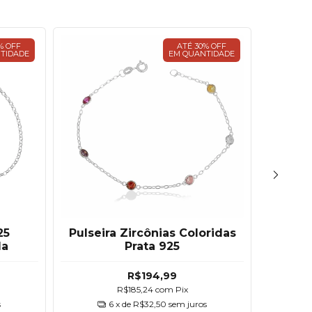
% OFF
ATÉ 30% OFF
TIDADE
EM QUANTIDADE
25
Pulseira Zircônias Coloridas
Pulseir
da
Prata 925
Olho 
R$194,99
R$185,24
com
Pix
s
6
x de
R$32,50
sem juros