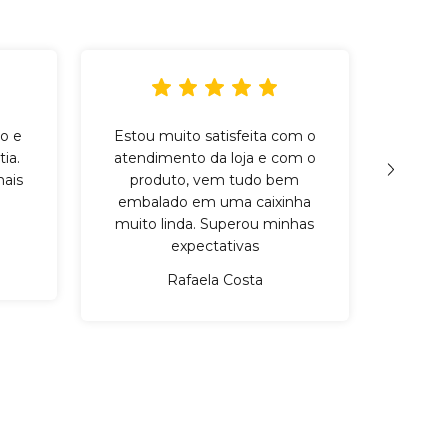
o e
Estou muito satisfeita com o
Incr
ia.
atendimento da loja e com o
qu
ais
produto, vem tudo bem
cuid
embalado em uma caixinha
mater
muito linda. Superou minhas
expectativas
Rafaela Costa