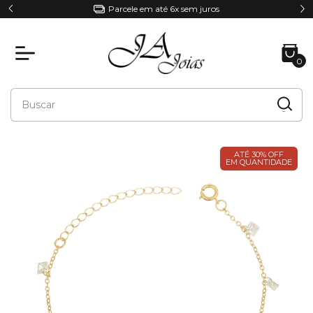
Parcele em até 6x sem juros
0
ATÉ 30% OFF
EM QUANTIDADE