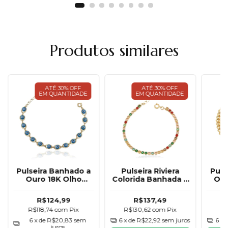
Produtos similares
ATÉ 30% OFF
ATÉ 30% OFF
EM QUANTIDADE
EM QUANTIDADE
Pulseira Banhado a
Pulseira Riviera
Puls
Ouro 18K Olho
Colorida Banhada a
Our
Grego
Ouro 18K
On
R$124,99
R$137,49
R$118,74
com
Pix
R$130,62
com
Pix
R$
6
x de
R$20,83
sem
6
x de
R$22,92
sem juros
6
x 
juros