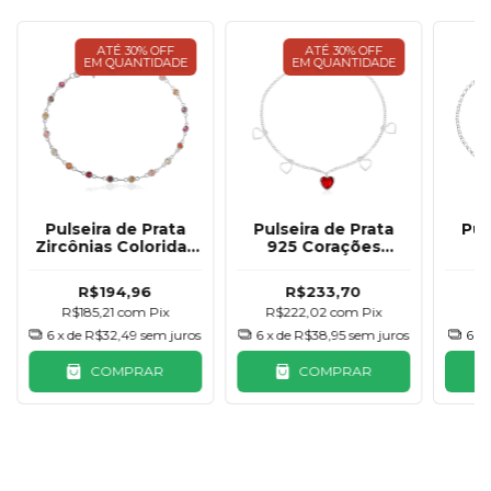
ATÉ 30% OFF
ATÉ 30% OFF
EM QUANTIDADE
EM QUANTIDADE
Pulseira de Prata
Pulseira de Prata
Pul
Zircônias Coloridas
925 Corações
9
4mm
Zircônia Vermelha
R$194,96
R$233,70
R$185,21
com
Pix
R$222,02
com
Pix
R
6
x de
R$32,49
sem juros
6
x de
R$38,95
sem juros
6
x
COMPRAR
COMPRAR