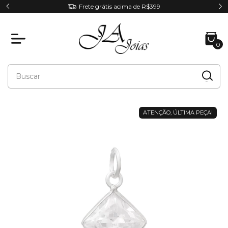
RA
Frete grátis acima de R$399
0
ATENÇÃO, ÚLTIMA PEÇA!