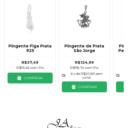
Pingente Figa Prata
Pingente de Prata
Pin
925
São Jorge
Pequ
Crav
R$37,49
R$124,99
R$35,62
com
Pix
R$118,74
com
Pix
R
6
x de
R$20,83
sem
4
juros
COMPRAR
COMPRAR