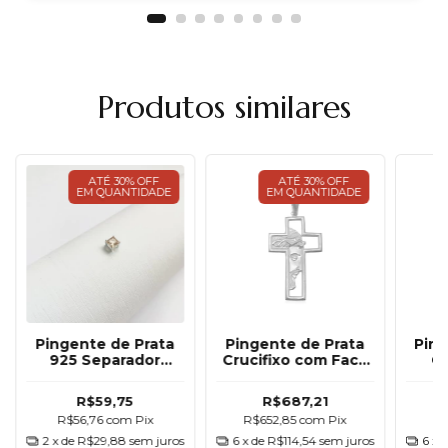
Produtos similares
ATÉ 30% OFF
ATÉ 30% OFF
EM QUANTIDADE
EM QUANTIDADE
Pingente de Prata
Pingente de Prata
Ping
925 Separador
Crucifixo com Face
Cr
Quadrado
de Cristo
Enve
Champagne
R$59,75
R$687,21
R$56,76
com
Pix
R$652,85
com
Pix
R
2
x de
R$29,88
sem juros
6
x de
R$114,54
sem juros
6
x 