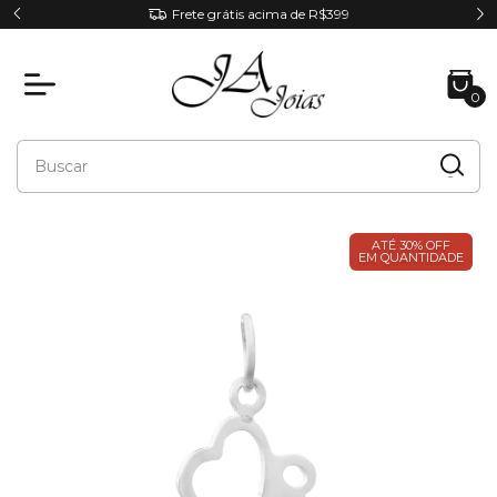
RA
Frete grátis acima de R$399
0
ATÉ 30% OFF
EM QUANTIDADE