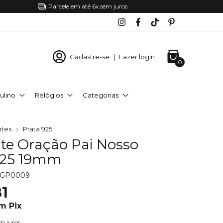
Parcele em até 6x sem juros
Cadastre-se
|
Fazer login
0
ulino
Relógios
Categorias
ntes
Prata 925
te Oração Pai Nosso
925 19mm
NGP0009
1
om
Pix
m juros