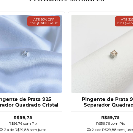
ATÉ 30% OFF
ATÉ 30
EM QUANTIDADE
EM QUAN
ngente de Prata 925
Pingente de Prata 
rador Quadrado Cristal
Separador Quadra
Champagne
R$59,75
R$59,75
R$56,76
com
Pix
R$56,76
com
Pix
2
x de
R$29,88
sem juros
2
x de
R$29,88
sem juro