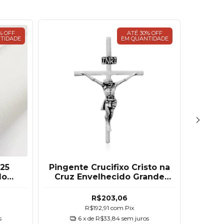
% OFF
ATÉ 30% OFF
TIDADE
EM QUANTIDADE
925
Pingente Crucifixo Cristo na
Pin
do
Cruz Envelhecido Grande
Sepa
Prata 925
R$203,06
R$192,91
com
Pix
s
6
x de
R$33,84
sem juros