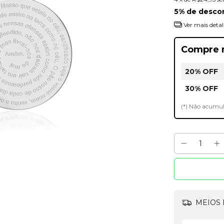
5% de desco
Ver mais detal
Compre 
20% OFF
30% OFF
(*) Não acumu
MEIOS 