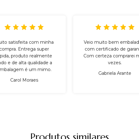
ito satisfeita com minha
Veio muito bem embalad
compra. Entrega super
com certificado de garant
ápida, produto realmente
Com certeza comprarei m
indo e de alta qualidade a
vezes.
mbalagem é um mimo.
Gabriela Arante
Carol Moraes
Produtos similares