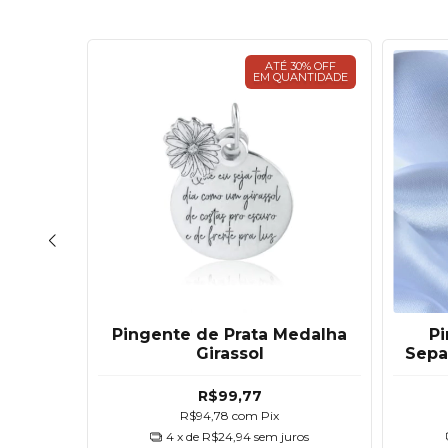
30% OFF
ATÉ 30% OFF
ANTIDADE
EM QUANTIDADE
ucifixo
Pingente de Prata Medalha
Pi
to
Girassol
Sepa
R$99,77
R$94,78
com
Pix
ros
4
x de
R$24,94
sem juros