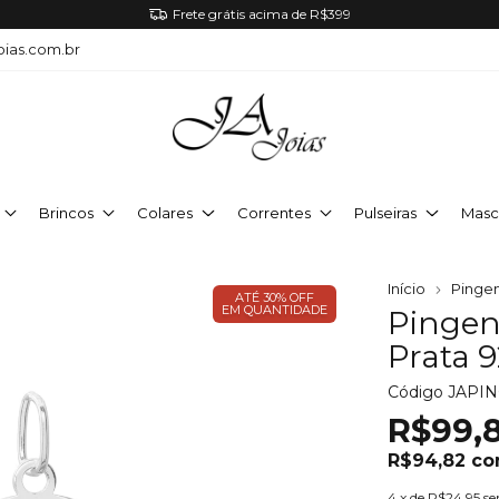
Frete grátis acima de R$399
oias.com.br
Brincos
Colares
Correntes
Pulseiras
Masc
Início
Pinge
ATÉ 30% OFF
EM QUANTIDADE
Pingen
Prata 
Código
JAPI
R$99,8
R$94,82
c
4
x de
R$24,95
se