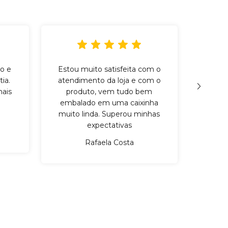
o e
Estou muito satisfeita com o
Incr
ia.
atendimento da loja e com o
qu
ais
produto, vem tudo bem
cuid
embalado em uma caixinha
mater
muito linda. Superou minhas
expectativas
Rafaela Costa