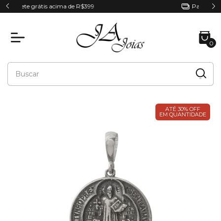
Parcele em até 6x sem juros
0
ATÉ 30% OFF
EM QUANTIDADE