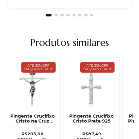
Produtos similares
ATÉ 30% OFF
ATÉ 30% OFF
EM QUANTIDADE
EM QUANTIDADE
Pingente Crucifixo
Pingente Crucifixo
Pin
Cristo na Cruz
Cristo Prata 925
Plaq
Envelhecido Grande
Prata 925
R$203,06
R$87,49