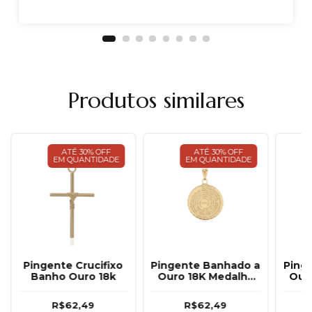
Produtos similares
ATÉ 30% OFF
ATÉ 30% OFF
EM QUANTIDADE
EM QUANTIDADE
Pingente Crucifixo
Pingente Banhado a
Ping
Banho Ouro 18k
Ouro 18K Medalha
Ouro
Pai Nosso 25mm
R$62,49
R$62,49