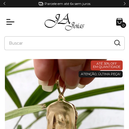
Parcele em até 6x sem juros
0
ATÉ 30% OFF
EM QUANTIDADE
ATENÇÃO, ÚLTIMA PEÇA!