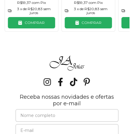
R$59,37
com
Pix
R$59,37
com
Pix
R
3
x de
R$20,83
sem
3
x de
R$20,83
sem
3
juros
juros
COMPRAR
COMPRAR
Receba nossas novidades e ofertas
por e-mail