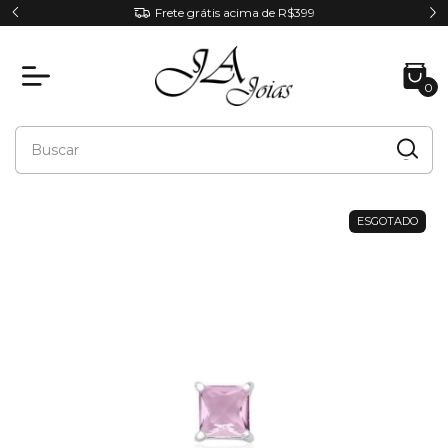
RA
Frete grátis acima de R$399
0
ESGOTADO