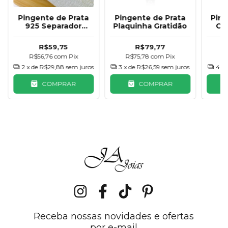
Pingente de Prata
Pingente de Prata
Ping
925 Separador
Plaquinha Gratidão
Cri
Quadrado Azul
Celeste
R$59,75
R$79,77
R$56,76
com
Pix
R$75,78
com
Pix
R
2
x de
R$29,88
sem juros
3
x de
R$26,59
sem juros
4
x 
COMPRAR
COMPRAR
Receba nossas novidades e ofertas
por e-mail