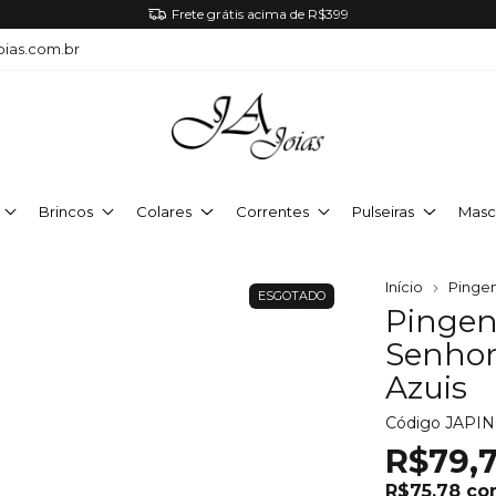
Frete grátis acima de R$399
oias.com.br
Brincos
Colares
Correntes
Pulseiras
Masc
Início
Pinge
ESGOTADO
Pingen
Senhor
Azuis
Código
JAPIN
R$79,
R$75,78
co