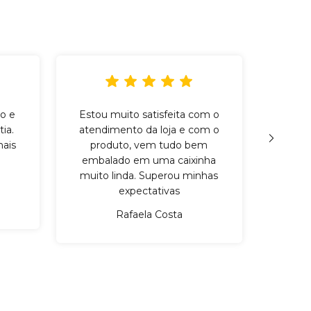
o e
Estou muito satisfeita com o
Incr
ia.
atendimento da loja e com o
qu
ais
produto, vem tudo bem
cuid
embalado em uma caixinha
mater
muito linda. Superou minhas
expectativas
Rafaela Costa