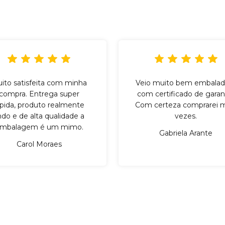
ito satisfeita com minha
Veio muito bem embalad
compra. Entrega super
com certificado de garant
ápida, produto realmente
Com certeza comprarei m
indo e de alta qualidade a
vezes.
mbalagem é um mimo.
Gabriela Arante
Carol Moraes