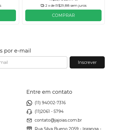
s
2
x de
R$29,88
sem juros
COMPRAR
s por e-mail
Entre em contato
(11) 94002-7316
(11)2061 - 5794
contato@jajoias.com.br
Rua Silva Bueno 2059 - Ipiranga -