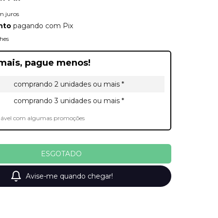
m juros
nto
pagando com Pix
hes
mais, pague menos!
comprando 2 unidades ou mais *
comprando 3 unidades ou mais *
lável com algumas promoções
Avise-me quando chegar!