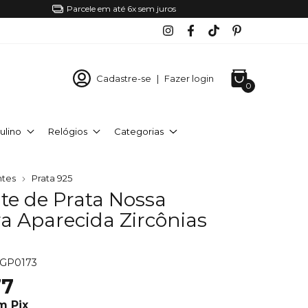
Parcele em até 6x sem juros
Cadastre-se
|
Fazer login
0
ulino
Relógios
Categorias
ntes
Prata 925
te de Prata Nossa
a Aparecida Zircônias
GP0173
77
m
Pix