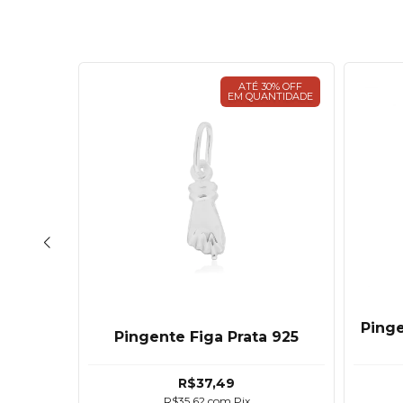
30% OFF
ATÉ 30% OFF
ANTIDADE
EM QUANTIDADE
ucifixo
Pinge
Pingente Figa Prata 925
to
R$37,49
R$35,62
com
Pix