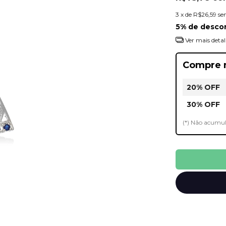
3
x de
R$26,59
se
5% de desco
Ver mais detal
Compre 
20% OFF
30% OFF
(*) Não acumu