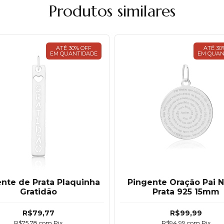
Produtos similares
ATÉ 30% OFF
ATÉ 30
EM QUANTIDADE
EM QUAN
nte de Prata Plaquinha
Pingente Oração Pai 
Gratidão
Prata 925 15mm
R$79,77
R$99,99
R$75,78
com
Pix
R$94,99
com
Pix