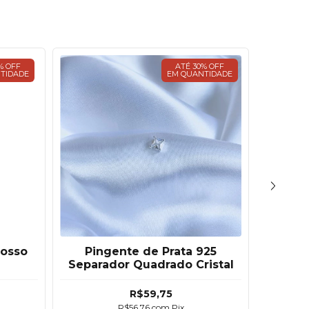
% OFF
ATÉ 30% OFF
TIDADE
EM QUANTIDADE
Nosso
Pingente de Prata 925
Ping
Separador Quadrado Cristal
Cr
R$59,75
R$56,76
com
Pix