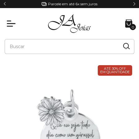
Parcele em até 6x sem juros
0
ATÉ 30% OFF
EM QUANTIDADE