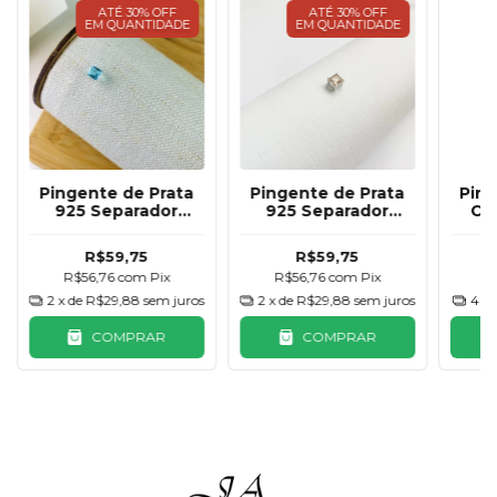
ATÉ 30% OFF
ATÉ 30% OFF
EM QUANTIDADE
EM QUANTIDADE
Pingente de Prata
Pingente de Prata
Ping
925 Separador
925 Separador
Cri
Quadrado Azul
Quadrado
Celeste
Champagne
R$59,75
R$59,75
R$56,76
com
Pix
R$56,76
com
Pix
R
2
x de
R$29,88
sem juros
2
x de
R$29,88
sem juros
4
x 
COMPRAR
COMPRAR