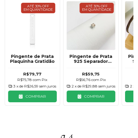
ATÉ 30% OFF
ATÉ 30% OFF
EM QUANTIDADE
EM QUANTIDADE
Pingente de Prata
Pingente de Prata
Pin
Plaquinha Gratidão
925 Separador
92
Quadrado
Qu
Champagne
R$79,77
R$59,75
R$75,78
com
Pix
R$56,76
com
Pix
R
3
x de
R$26,59
sem juros
2
x de
R$29,88
sem juros
2
x 
COMPRAR
COMPRAR