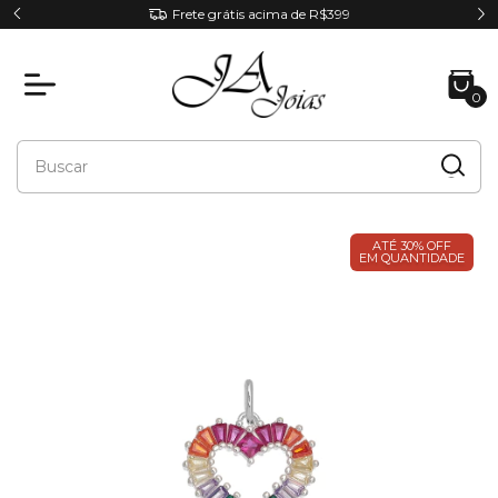
Parcele em até 6x sem juros
0
ATÉ 30% OFF
EM QUANTIDADE