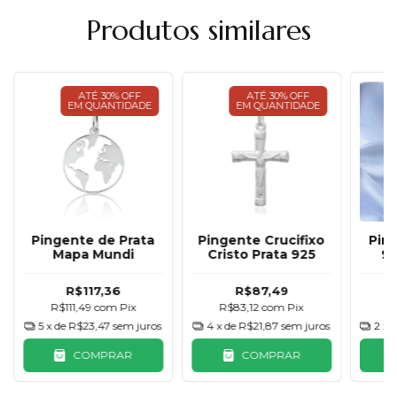
Produtos similares
ATÉ 30% OFF
ATÉ 30% OFF
EM QUANTIDADE
EM QUANTIDADE
Pingente de Prata
Pingente Crucifixo
Pin
Mapa Mundi
Cristo Prata 925
92
Qua
R$117,36
R$87,49
R$111,49
com
Pix
R$83,12
com
Pix
R
5
x de
R$23,47
sem juros
4
x de
R$21,87
sem juros
2
x 
COMPRAR
COMPRAR