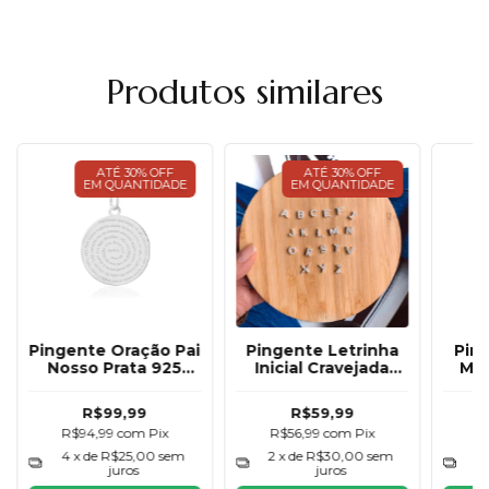
Produtos similares
ATÉ 30% OFF
ATÉ 30% OFF
EM QUANTIDADE
EM QUANTIDADE
Pingente Oração Pai
Pingente Letrinha
Pin
Nosso Prata 925
Inicial Cravejada
Med
15mm
Prata 925
R$99,99
R$59,99
R$94,99
com
Pix
R$56,99
com
Pix
R
4
x de
R$25,00
sem
2
x de
R$30,00
sem
4
juros
juros