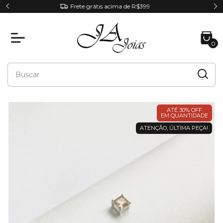
Parcele em até 6x sem juros
0
ATÉ 30% OFF
EM QUANTIDADE
ATENÇÃO, ÚLTIMA PEÇA!