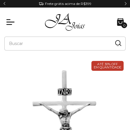
Frete grátis acima de R$399
0
ATÉ 30% OFF
EM QUANTIDADE