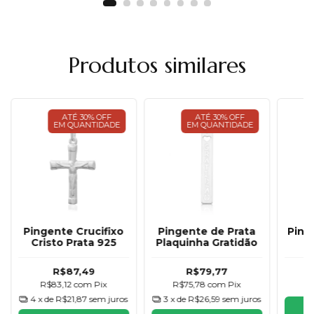
Produtos similares
ATÉ 30% OFF
ATÉ 30% OFF
EM QUANTIDADE
EM QUANTIDADE
Pingente Crucifixo
Pingente de Prata
Ping
Cristo Prata 925
Plaquinha Gratidão
R$87,49
R$79,77
R$83,12
com
Pix
R$75,78
com
Pix
R
4
x de
R$21,87
sem juros
3
x de
R$26,59
sem juros