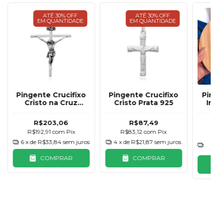
ATÉ 30% OFF
ATÉ 30% OFF
EM QUANTIDADE
EM QUANTIDADE
Pingente Crucifixo
Pingente Crucifixo
Pin
Cristo na Cruz
Cristo Prata 925
Ini
Envelhecido Grande
Prata 925
R$203,06
R$87,49
R$192,91
com
Pix
R$83,12
com
Pix
R
6
x de
R$33,84
sem juros
4
x de
R$21,87
sem juros
2
COMPRAR
COMPRAR