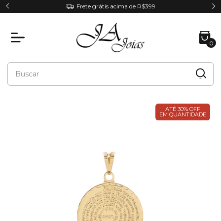
Frete grátis acima de R$399
0
ATÉ 30% OFF
EM QUANTIDADE