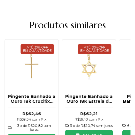
Produtos similares
ATÉ 30% OFF
ATÉ 30% OFF
EM QUANTIDADE
EM QUANTIDADE
Pingente Banhado a
Pingente Banhado a
Pin
Ouro 18k Crucifixo
Ouro 18K Estrela de
Banh
Liso Grande
Davi
R$62,46
R$62,21
R$59,34
com
Pix
R$59,10
com
Pix
R
3
x de
R$20,82
sem
3
x de
R$20,74
sem juros
6
x 
juros