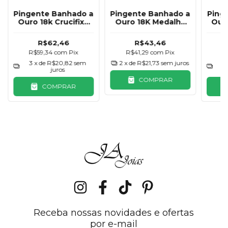
Pingente Banhado a
Pingente Banhado a
Ping
Ouro 18k Crucifixo
Ouro 18K Medalha
Ouro
com Jesus
Pai Nosso 15mm
R$62,46
R$43,46
R$59,34
com
Pix
R$41,29
com
Pix
R
3
x de
R$20,82
sem
2
x de
R$21,73
sem juros
3
juros
COMPRAR
COMPRAR
Receba nossas novidades e ofertas
por e-mail