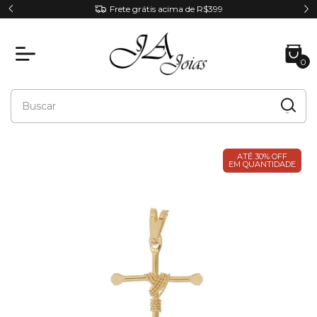
RA
Frete grátis acima de R$399
0
ATÉ 30% OFF
EM QUANTIDADE