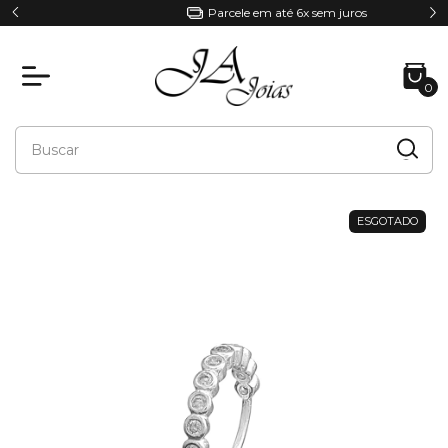
Parcele em até 6x sem juros
0
ESGOTADO