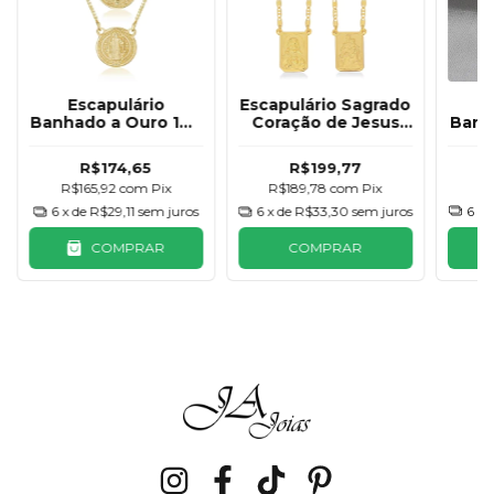
Escapulário
Escapulário Sagrado
Banh
Banhado a Ouro 18K
Coração de Jesus
M
São Bento 60cm
Banhado a Ouro 18K
Cor
R$174,65
R$199,77
R
R$165,92
com
Pix
R$189,78
com
Pix
6
x 
6
x de
R$29,11
sem juros
6
x de
R$33,30
sem juros
COMPRAR
COMPRAR