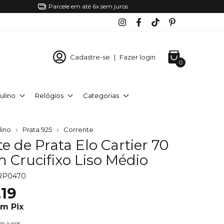
Parcele em até 6x sem juros
Cadastre-se
|
Fazer login
0
ulino
Relógios
Categorias
lino
Prata 925
Corrente
e de Prata Elo Cartier 70
 Crucifixo Liso Médio
RP0470
19
om
Pix
m juros