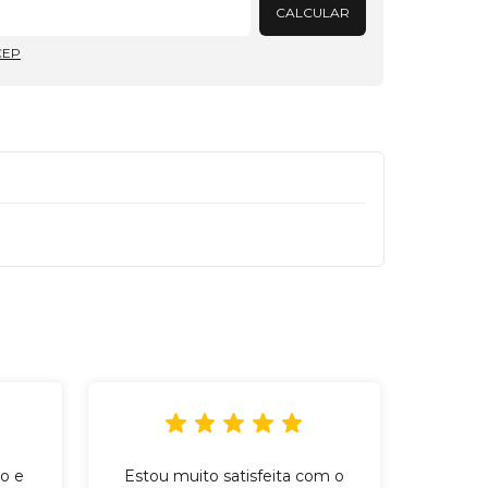
CALCULAR
CEP
o e
Estou muito satisfeita com o
Incr