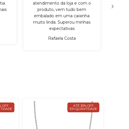
ia.
atendimento da loja e com o
qu
ais
produto, vem tudo bem
cuid
embalado em uma caixinha
mater
muito linda. Superou minhas
expectativas
Rafaela Costa
% OFF
ATÉ 30% OFF
TIDADE
EM QUANTIDADE