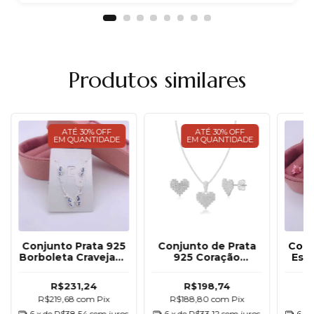
Produtos similares
ATÉ 30% OFF
ATÉ 30% OFF
EM QUANTIDADE
EM QUANTIDADE
Conjunto Prata 925
Conjunto de Prata
Conj
Borboleta Cravejada
925 Coração
Estr
Azul Safira
Cravejado Cristal
R$231,24
R$198,74
R$219,68
com
Pix
R$188,80
com
Pix
R
6
x de
R$38,54
sem juros
6
x de
R$33,12
sem juros
6
x 