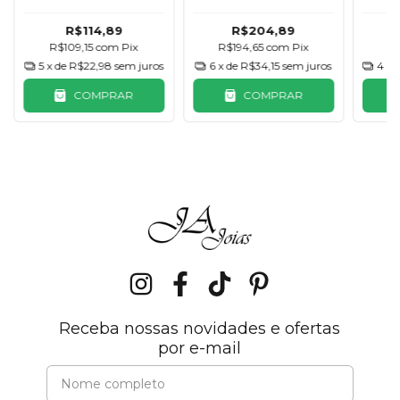
Cravejado
Grego Cravejado
R$114,89
R$204,89
R$109,15
com
Pix
R
R$194,65
com
Pix
5
x de
R$22,98
sem juros
4
x 
6
x de
R$34,15
sem juros
COMPRAR
COMPRAR
Receba nossas novidades e ofertas
por e-mail