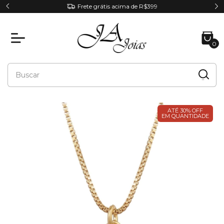
Frete grátis acima de R$399
0
ATÉ 30% OFF
EM QUANTIDADE