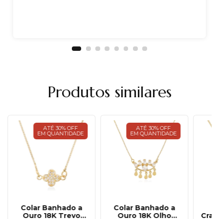
Produtos similares
ATÉ 30% OFF
ATÉ 30% OFF
EM QUANTIDADE
EM QUANTIDADE
Colar Banhado a
C
Colar Banhado a
Ouro 18K Trevo
Crav
Ouro 18K Olho