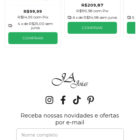
R$209,87
R$199,38
com
Pix
R
R$99,99
R$94,99
com
Pix
6
x de
R$34,98
sem juros
5
x 
4
x de
R$25,00
sem
juros
COMPRAR
COMPRAR
Receba nossas novidades e ofertas
por e-mail