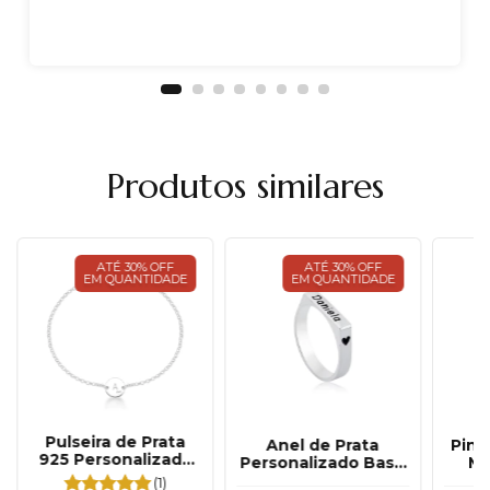
Produtos similares
ATÉ 30% OFF
ATÉ 30% OFF
EM QUANTIDADE
EM QUANTIDADE
Pulseira de Prata
Anel de Prata
Ping
925 Personalizada
Personalizado Base
Me
Mini Medalha Letra
Chata
(1)