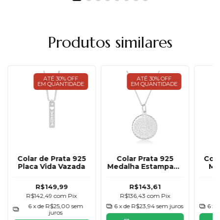
Produtos similares
ATÉ 30% OFF
ATÉ 30% OFF
EM QUANTIDADE
EM QUANTIDADE
Colar de Prata 925
Colar Prata 925
Cola
Placa Vida Vazada
Medalha Estampada
Me
Oração Pai Nosso
R$149,99
R$143,61
R$142,49
com
Pix
R$136,43
com
Pix
R
6
x de
R$25,00
sem
6
x de
R$23,94
sem juros
6
x 
juros