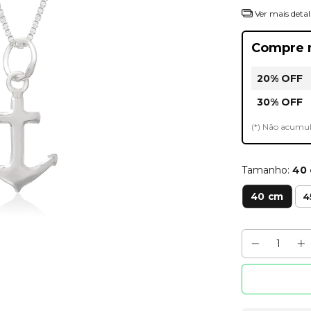
Ver mais detal
Compre 
20% OFF
30% OFF
(*) Não acumu
Tamanho:
40
40 cm
4