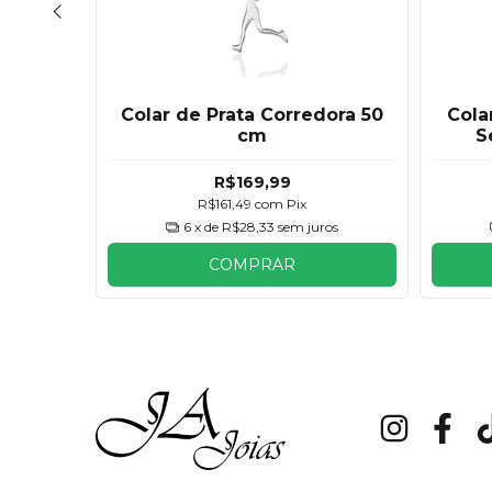
edalha
Colar de Prata Corredora 50
Cola
i
cm
S
R$169,99
R$161,49
com
Pix
ros
6
x de
R$28,33
sem juros
COMPRAR