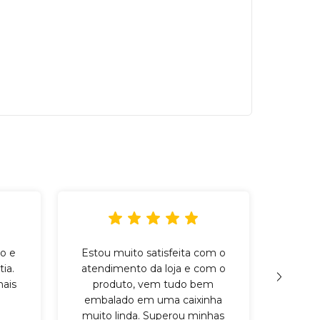
o e
Estou muito satisfeita com o
Incr
ia.
atendimento da loja e com o
qu
ais
produto, vem tudo bem
cuid
embalado em uma caixinha
mater
muito linda. Superou minhas