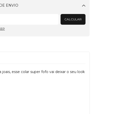
DE ENVIO
Alterar CEP
CALCULAR
CEP
oais, esse colar super fofo vai deixar o seu look