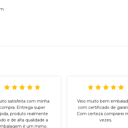
cm
ito satisfeita com minha
Veio muito bem embalad
compra. Entrega super
com certificado de garant
ápida, produto realmente
Com certeza comprarei m
indo e de alta qualidade a
vezes.
mbalagem é um mimo.