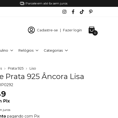
Parcele em até 6x sem juros
Cadastre-se
|
Fazer login
0
ulino
Relógios
Categorias
s
Prata 925
Liso
e Prata 925 Âncora Lisa
RP0292
49
m
Pix
m juros
nto
pagando com Pix