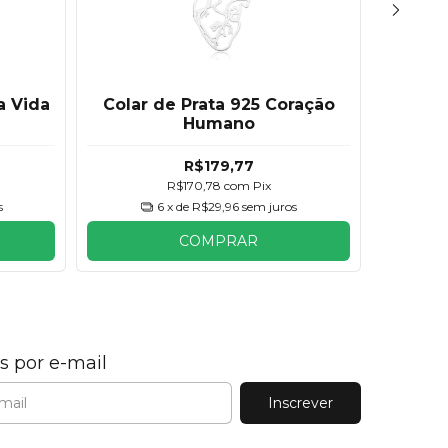
a Vida
Colar de Prata 925 Coração
Cola
Humano
R$179,77
R$170,78
com
Pix
s
6
x de
R$29,96
sem juros
COMPRAR
s por e-mail