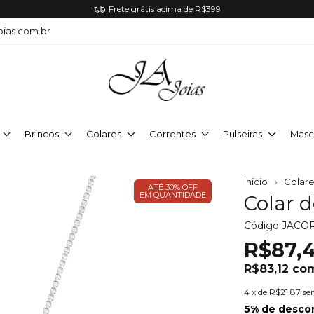
Frete grátis acima de R$399
oias.com.br
Brincos
Colares
Correntes
Pulseiras
Masc
Início
Colare
ATÉ 30% OFF
EM QUANTIDADE
Colar d
Código
JACO
R$87,
R$83,12
co
4
x de
R$21,87
se
5% de desco