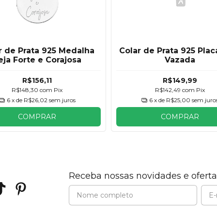
r de Prata 925 Medalha
Colar de Prata 925 Plac
eja Forte e Corajosa
Vazada
R$156,11
R$149,99
R$148,30
com
Pix
R$142,49
com
Pix
6
x de
R$26,02
sem juros
6
x de
R$25,00
sem juro
COMPRAR
COMPRAR
Receba nossas novidades e oferta