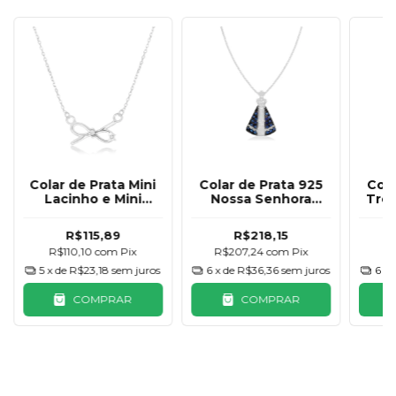
Colar de Prata Mini
Cola
Colar de Prata 925
Lacinho e Mini
Trev
Nossa Senhora
Zircônia
Aparecida Rústica
R$115,89
R$218,15
R$110,10
com
Pix
R
R$207,24
com
Pix
5
x de
R$23,18
sem juros
6
x 
6
x de
R$36,36
sem juros
COMPRAR
COMPRAR