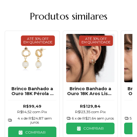
Produtos similares
ATÉ 30% OFF
ATÉ 30% OFF
EM QUANTIDADE
EM QUANTIDADE
Brinco Banhado a
Brinco Banhado a
Bri
Ouro 18K Pérola e
Ouro 18K Aros Lisos
Our
Aros
UnderCuff
R$99,49
R$129,84
R$94,52
com
Pix
R$123,35
com
Pix
R
4
x de
R$24,87
sem
6
x de
R$21,64
sem juros
5
x 
juros
COMPRAR
COMPRAR