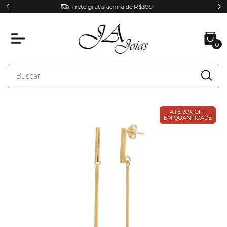
Parcele em até 6x sem juros
0
ATÉ 30% OFF
EM QUANTIDADE