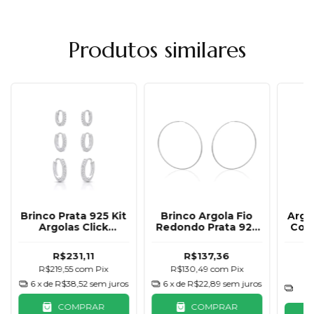
Produtos similares
Brinco Prata 925 Kit
Brinco Argola Fio
Argo
Argolas Click
Redondo Prata 925
Cora
Cravejada Básica
74mm
R$231,11
R$137,36
R$219,55
com
Pix
R$130,49
com
Pix
R
6
x de
R$38,52
sem juros
6
x de
R$22,89
sem juros
4
COMPRAR
COMPRAR